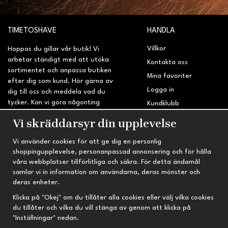
TIMETOSHAVE
HANDLA
Villkor
Hoppas du gillar vår butik! Vi
arbetar ständigt med att utöka
Kontakta oss
sortimentet och anpassa butiken
Mina favoriter
efter dig som kund. Hör gärna av
Logga in
dig till oss och meddela vad du
tycker. Kan vi göra någonting
Kundklubb
bättre? Saknar du något på
Retur & Reklamation
Vi skräddarsyr din upplevelse
sidan?
Vi använder cookies för att ge dig en personlig
INFORMATION
TRYGG HANDEL
shoppingupplevelse, personanpassad annonsering och för hålla
våra webbplatser tillförlitliga och säkra. För detta ändamål
Om oss
Fri frakt vid köp över 695 kr
samlar vi in information om användarna, deras mönster och
Nyheter
2-4 vardagars leveranstid
deras enheter.
Nyhetsbrev
Kvalitetsprodukter till kanonpris
Klicka på "Okej" om du tillåter alla cookies eller välj vilka cookies
du tillåter och vilka du vill stänga av genom att klicka på
Om cookies
"Inställningar" nedan.
Prenumeration