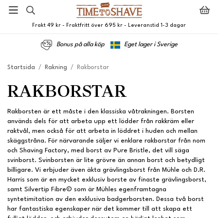
Frakt 49 kr - Fraktfritt över 695 kr - Leveranstid 1-3 dagar
Bonus på alla köp
Eget lager i Sverige
Startsida
/
Rakning
/
Rakborstar
RAKBORSTAR
Rakborsten är ett måste i den klassiska våtrakningen. Borsten
används dels för att arbeta upp ett lödder från rakkräm eller
raktvål, men också för att arbeta in löddret i huden och mellan
skäggstråna. För närvarande säljer vi enklare rakborstar från nom
och Shaving Factory, med borst av Pure Bristle, det vill säga
svinborst. Svinborsten är lite grövre än annan borst och betydligt
billigare. Vi erbjuder även äkta grävlingsborst från Mühle och D.R.
Harris som är en mycket exklusiv borste av finaste grävlingsborst,
samt Silvertip Fibre© som är Mühles egenframtagna
syntetimitation av den exklusiva badgerborsten. Dessa två borst
har fantastiska egenskaper när det kommer till att skapa ett