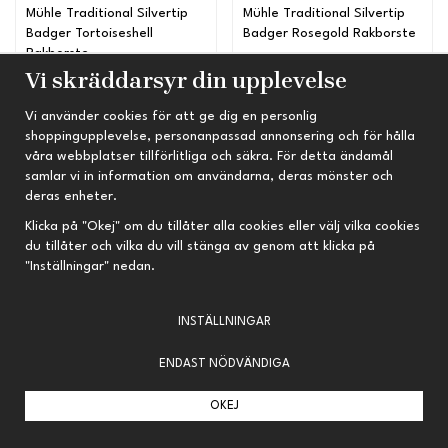
Mühle Traditional Silvertip
Mühle Traditional Silvertip
Badger Tortoiseshell
Badger Rosegold Rakborste
Rakborste
1 199 kr
1 449 kr
Vi skräddarsyr din upplevelse
INFO
KÖP
Vi använder cookies för att ge dig en personlig
shoppingupplevelse, personanpassad annonsering och för hålla
våra webbplatser tillförlitliga och säkra. För detta ändamål
samlar vi in information om användarna, deras mönster och
Slutsåld
deras enheter.
Klicka på "Okej" om du tillåter alla cookies eller välj vilka cookies
du tillåter och vilka du vill stänga av genom att klicka på
"Inställningar" nedan.
INSTÄLLNINGAR
ENDAST NÖDVÄNDIGA
OKEJ
Mühle Traditional Silvertip
D.R. Harris Handmade Best
Badger Svart Rakborste
Badger Rakborste - Ivory