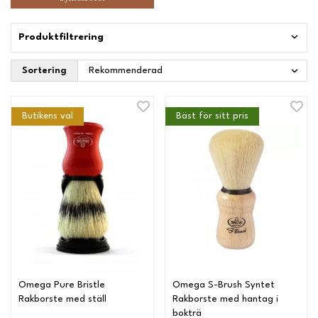
Produktfiltrering
Sortering
Butikens val
Bäst för sitt pris
Omega Pure Bristle
Omega S-Brush Syntet
Rakborste med ställ
Rakborste med hantag i
bokträ