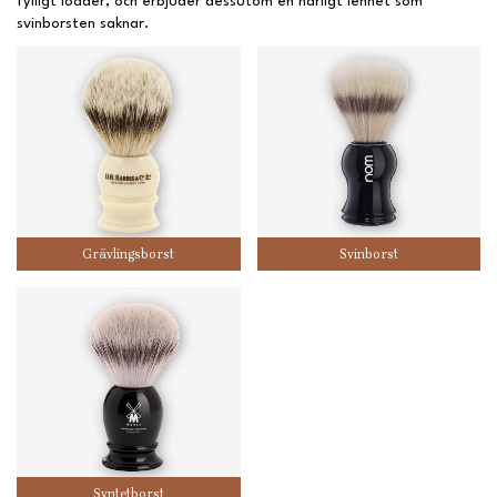
fylligt lödder, och erbjuder dessutom en härligt lenhet som
svinborsten saknar.
Grävlingsborst
Svinborst
Syntetborst