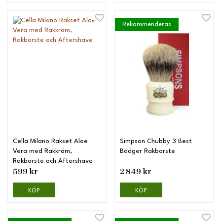
Rekommenderas
Cella Milano Rakset Aloe
Simpson Chubby 3 Best
Vera med Rakkräm,
Badger Rakborste
Rakborste och Aftershave
599 kr
2 849 kr
KÖP
KÖP