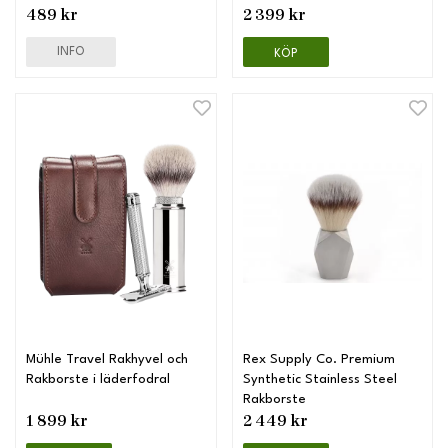
489 kr
2 399 kr
INFO
KÖP
Mühle Travel Rakhyvel och
Rex Supply Co. Premium
Rakborste i läderfodral
Synthetic Stainless Steel
Rakborste
1 899 kr
2 449 kr