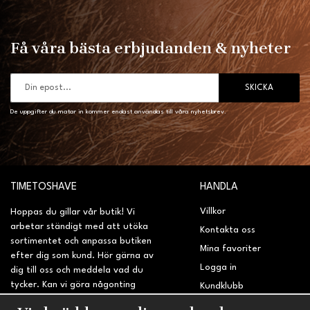
Få våra bästa erbjudanden & nyheter
SKICKA
De uppgifter du matar in kommer endast användas till våra nyhetsbrev.
TIMETOSHAVE
HANDLA
Villkor
Hoppas du gillar vår butik! Vi
arbetar ständigt med att utöka
Kontakta oss
sortimentet och anpassa butiken
Mina favoriter
efter dig som kund. Hör gärna av
Logga in
dig till oss och meddela vad du
tycker. Kan vi göra någonting
Kundklubb
bättre? Saknar du något på
Retur & Reklamation