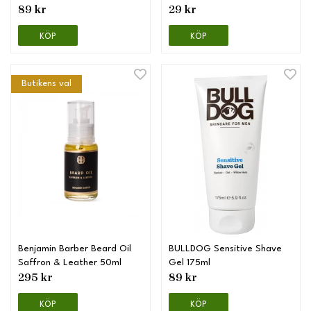
89 kr
29 kr
KÖP
KÖP
Butikens val
Benjamin Barber Beard Oil
BULLDOG Sensitive Shave
Saffron & Leather 50ml
Gel 175ml
295 kr
89 kr
KÖP
KÖP