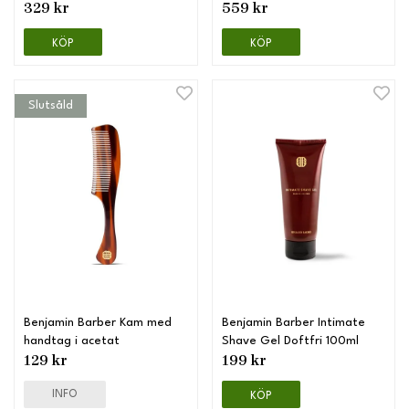
329 kr
559 kr
KÖP
KÖP
Slutsåld
Benjamin Barber Kam med
Benjamin Barber Intimate
handtag i acetat
Shave Gel Doftfri 100ml
129 kr
199 kr
INFO
KÖP