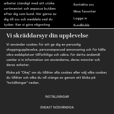
arbetar ständigt med att utöka
Kontakta oss
sortimentet och anpassa butiken
Mina favoriter
efter dig som kund. Hör gärna av
Logga in
dig till oss och meddela vad du
tycker. Kan vi göra någonting
Kundklubb
bättre? Saknar du något på
Retur & Reklamation
Vi skräddarsyr din upplevelse
sidan?
Vi använder cookies för att ge dig en personlig
INFORMATION
TRYGG HANDEL
shoppingupplevelse, personanpassad annonsering och för hålla
våra webbplatser tillförlitliga och säkra. För detta ändamål
Om oss
Fri frakt vid köp över 695 kr
samlar vi in information om användarna, deras mönster och
Nyheter
2-4 vardagars leveranstid
deras enheter.
Nyhetsbrev
Kvalitetsprodukter till kanonpris
Klicka på "Okej" om du tillåter alla cookies eller välj vilka cookies
du tillåter och vilka du vill stänga av genom att klicka på
Om cookies
"Inställningar" nedan.
Prenumeration
INSTÄLLNINGAR
ENDAST NÖDVÄNDIGA