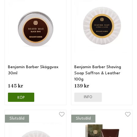
Benjamin Barber Skäggvax
Benjamin Barber Shaving
30ml
Soap Saffron & Leather
100g
145 kr
139 kr
INFO
KÖP
Slutsåld
Slutsåld