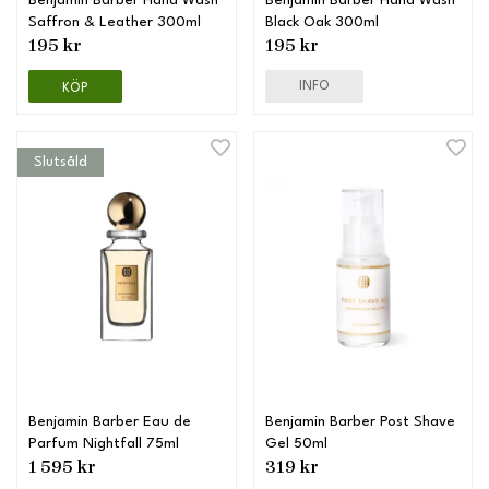
Benjamin Barber Hand Wash
Benjamin Barber Hand Wash
Saffron & Leather 300ml
Black Oak 300ml
195 kr
195 kr
INFO
KÖP
Slutsåld
Benjamin Barber Eau de
Benjamin Barber Post Shave
Parfum Nightfall 75ml
Gel 50ml
1 595 kr
319 kr