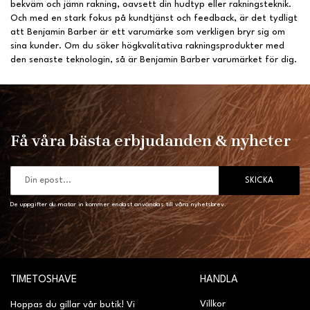
bekväm och jämn rakning, oavsett din hudtyp eller rakningsteknik.
Och med en stark fokus på kundtjänst och feedback, är det tydligt
att Benjamin Barber är ett varumärke som verkligen bryr sig om
sina kunder. Om du söker högkvalitativa rakningsprodukter med
den senaste teknologin, så är Benjamin Barber varumärket för dig.
Få våra bästa erbjudanden & nyheter
SKICKA
De uppgifter du matar in kommer endast användas till våra nyhetsbrev.
TIMETOSHAVE
HANDLA
Villkor
Hoppas du gillar vår butik! Vi