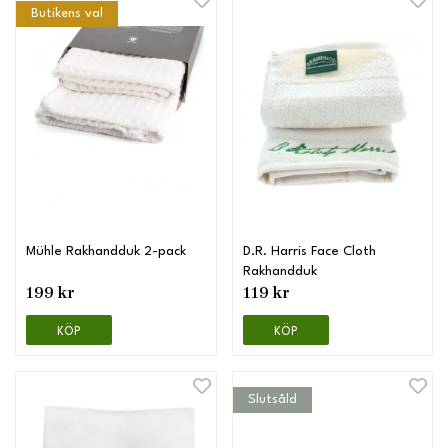
Butikens val
Mühle Rakhandduk 2-pack
D.R. Harris Face Cloth
Rakhandduk
199 kr
119 kr
KÖP
KÖP
Slutsåld