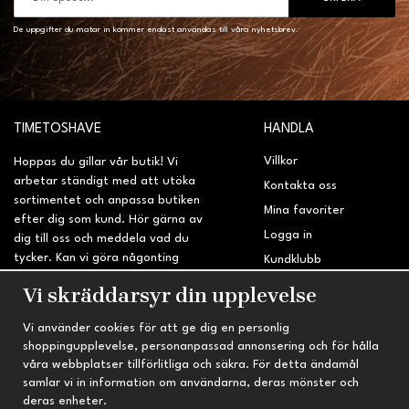
De uppgifter du matar in kommer endast användas till våra nyhetsbrev.
TIMETOSHAVE
HANDLA
Villkor
Hoppas du gillar vår butik! Vi
arbetar ständigt med att utöka
Kontakta oss
sortimentet och anpassa butiken
Mina favoriter
efter dig som kund. Hör gärna av
Logga in
dig till oss och meddela vad du
tycker. Kan vi göra någonting
Kundklubb
bättre? Saknar du något på
Retur & Reklamation
Vi skräddarsyr din upplevelse
sidan?
Vi använder cookies för att ge dig en personlig
INFORMATION
TRYGG HANDEL
shoppingupplevelse, personanpassad annonsering och för hålla
våra webbplatser tillförlitliga och säkra. För detta ändamål
Om oss
Fri frakt vid köp över 695 kr
samlar vi in information om användarna, deras mönster och
Nyheter
2-4 vardagars leveranstid
deras enheter.