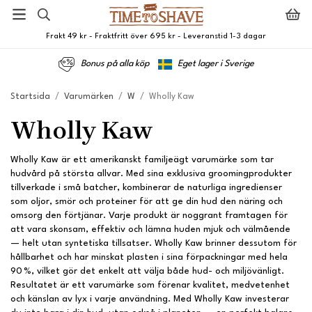
Frakt 49 kr - Fraktfritt över 695 kr - Leveranstid 1-3 dagar
Bonus på alla köp
Eget lager i Sverige
Startsida
/
Varumärken
/
W
/
Wholly Kaw
Wholly Kaw
Wholly Kaw är ett amerikanskt familjeägt varumärke som tar
hudvård på största allvar. Med sina exklusiva groomingprodukter
tillverkade i små batcher, kombinerar de naturliga ingredienser
som oljor, smör och proteiner för att ge din hud den näring och
omsorg den förtjänar. Varje produkt är noggrant framtagen för
att vara skonsam, effektiv och lämna huden mjuk och välmående
— helt utan syntetiska tillsatser. Wholly Kaw brinner dessutom för
hållbarhet och har minskat plasten i sina förpackningar med hela
90 %, vilket gör det enkelt att välja både hud- och miljövänligt.
Resultatet är ett varumärke som förenar kvalitet, medvetenhet
och känslan av lyx i varje användning. Med Wholly Kaw investerar