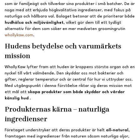
som är familjeägt och tillverkar sina produkter i små batcher. De är
noga med att erbjuda högkvalitativa ingredienser, med fokus på
naturliga och hållbara val. Bolaget betonar att de prioriterar både
hudhälsa och miljövänlighet
, vilket gör dem till ett tydligt
alternativ för dem som söker en mer medveten groomingrutin
whollykaw.com
.
Hudens betydelse och varumärkets
mission
Wholly Kaw lyfter fram att huden är kroppens största organ och en
nyckel till vårt välmående. Den skyddar oss mot bakterier och
gifter, reglerar temperatur och är central för hur vi uttrycker oss.
Med utgångspunkt i denna förståelse riktar sig deras mission mot
ett mål att
skapa produkter som både skyddar och vårdar
känslig hud
.
Produkternas kärna – naturliga
ingredienser
Företaget understryker att deras produkter är helt
all‑natural
,
framtagen med ingredienser från naturen såsom naturliga oljor,