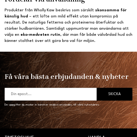
Produkter från Wholly Kaw beskrivs som särskilt
skonsamma för
känslig hud
– ett löfte om mild effekt utan kompromiss på
resultat. De naturliga fetterna och proteinerna återfuktar och
stärker hudbarriären. Samtidigt uppmuntrar man användarna att
välja en
eko‑medveten rutin
, där man får både välvårdad hud och
känner stolthet över att göra bra val för miljön.
Få våra bästa erbjudanden & nyheter
SKICKA
De uppgifter du matar in kommer endast användas till våra nyhetsbrev.