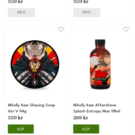
359 kr
359 kr
INFO
INFO
Wholly Kaw Shaving Soap
Wholly Kaw Aftershave
Vor V 114g
Splash Entropy Man 118ml
359 kr
269 kr
KÖP
KÖP