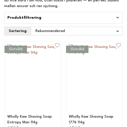
du inte bara i din hud, utan också i planeten — en perfekt balans
mellan ansvar och ren njutning.
Produktfiltrering
Sortering
Slutsåld
Slutsåld
Wholly Kaw Shaving Soap
Wholly Kaw Shaving Soap
Entropy Man 114g
1776 114g