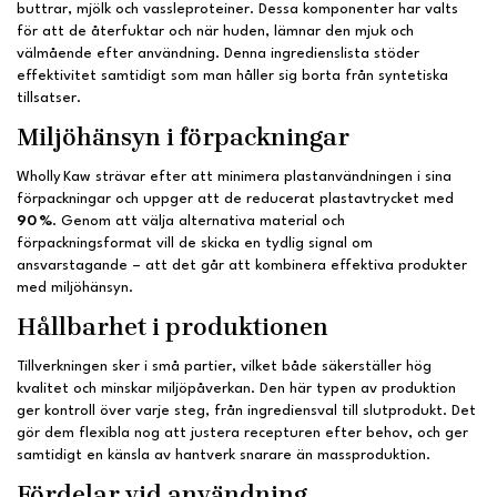
buttrar, mjölk och vassleproteiner. Dessa komponenter har valts
för att de återfuktar och när huden, lämnar den mjuk och
välmående efter användning. Denna ingredienslista stöder
effektivitet samtidigt som man håller sig borta från syntetiska
tillsatser.
Miljöhänsyn i förpackningar
Wholly Kaw strävar efter att minimera plastanvändningen i sina
förpackningar och uppger att de reducerat plastavtrycket med
90 %
. Genom att välja alternativa material och
förpackningsformat vill de skicka en tydlig signal om
ansvarstagande – att det går att kombinera effektiva produkter
med miljöhänsyn.
Hållbarhet i produktionen
Tillverkningen sker i små partier, vilket både säkerställer hög
kvalitet och minskar miljöpåverkan. Den här typen av produktion
ger kontroll över varje steg, från ingrediensval till slutprodukt. Det
gör dem flexibla nog att justera recepturen efter behov, och ger
samtidigt en känsla av hantverk snarare än massproduktion.
Fördelar vid användning