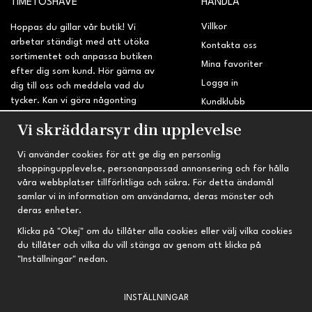
TIMETOSHAVE
HANDLA
Villkor
Hoppas du gillar vår butik! Vi
arbetar ständigt med att utöka
Kontakta oss
sortimentet och anpassa butiken
Mina favoriter
efter dig som kund. Hör gärna av
Logga in
dig till oss och meddela vad du
tycker. Kan vi göra någonting
Kundklubb
bättre? Saknar du något på
Retur & Reklamation
Vi skräddarsyr din upplevelse
sidan?
Vi använder cookies för att ge dig en personlig
INFORMATION
TRYGG HANDEL
shoppingupplevelse, personanpassad annonsering och för hålla
våra webbplatser tillförlitliga och säkra. För detta ändamål
Om oss
Fri frakt vid köp över 695 kr
samlar vi in information om användarna, deras mönster och
Nyheter
2-4 vardagars leveranstid
deras enheter.
Nyhetsbrev
Kvalitetsprodukter till kanonpris
Klicka på "Okej" om du tillåter alla cookies eller välj vilka cookies
du tillåter och vilka du vill stänga av genom att klicka på
Om cookies
"Inställningar" nedan.
Prenumeration
INSTÄLLNINGAR