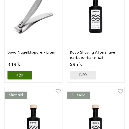
Dovo Nagelklippare - Liten
Dovo Shaving Aftershave
Berlin Barber 80ml
349 kr
295 kr
INFO
KÖP
Slutsåld
Slutsåld