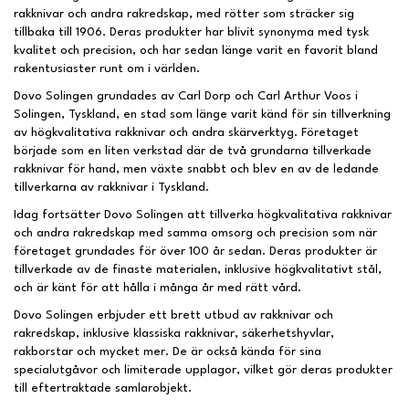
rakknivar och andra rakredskap, med rötter som sträcker sig
tillbaka till 1906. Deras produkter har blivit synonyma med tysk
kvalitet och precision, och har sedan länge varit en favorit bland
rakentusiaster runt om i världen.
Dovo Solingen grundades av Carl Dorp och Carl Arthur Voos i
Solingen, Tyskland, en stad som länge varit känd för sin tillverkning
av högkvalitativa rakknivar och andra skärverktyg. Företaget
började som en liten verkstad där de två grundarna tillverkade
rakknivar för hand, men växte snabbt och blev en av de ledande
tillverkarna av rakknivar i Tyskland.
Idag fortsätter Dovo Solingen att tillverka högkvalitativa rakknivar
och andra rakredskap med samma omsorg och precision som när
företaget grundades för över 100 år sedan. Deras produkter är
tillverkade av de finaste materialen, inklusive högkvalitativt stål,
och är känt för att hålla i många år med rätt vård.
Dovo Solingen erbjuder ett brett utbud av rakknivar och
rakredskap, inklusive klassiska rakknivar, säkerhetshyvlar,
rakborstar och mycket mer. De är också kända för sina
specialutgåvor och limiterade upplagor, vilket gör deras produkter
till eftertraktade samlarobjekt.