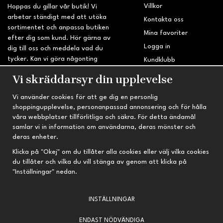
Villkor
Hoppas du gillar vår butik! Vi
arbetar ständigt med att utöka
Kontakta oss
sortimentet och anpassa butiken
Mina favoriter
efter dig som kund. Hör gärna av
Logga in
dig till oss och meddela vad du
tycker. Kan vi göra någonting
Kundklubb
bättre? Saknar du något på
Retur & Reklamation
Vi skräddarsyr din upplevelse
sidan?
Vi använder cookies för att ge dig en personlig
INFORMATION
TRYGG HANDEL
shoppingupplevelse, personanpassad annonsering och för hålla
våra webbplatser tillförlitliga och säkra. För detta ändamål
Om oss
Fri frakt vid köp över 695 kr
samlar vi in information om användarna, deras mönster och
Nyheter
2-4 vardagars leveranstid
deras enheter.
Nyhetsbrev
Kvalitetsprodukter till kanonpris
Klicka på "Okej" om du tillåter alla cookies eller välj vilka cookies
du tillåter och vilka du vill stänga av genom att klicka på
Om cookies
"Inställningar" nedan.
Prenumeration
INSTÄLLNINGAR
ENDAST NÖDVÄNDIGA