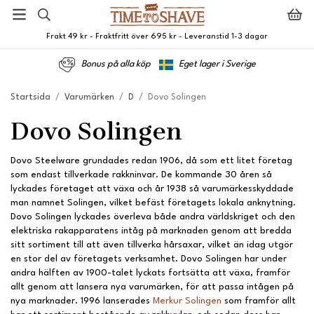
Frakt 49 kr - Fraktfritt över 695 kr - Leveranstid 1-3 dagar
Bonus på alla köp
Eget lager i Sverige
Startsida
/
Varumärken
/
D
/
Dovo Solingen
Dovo Solingen
Dovo Steelware grundades redan 1906, då som ett litet företag
som endast tillverkade rakkninvar. De kommande 30 åren så
lyckades företaget att växa och år 1938 så varumärkesskyddade
man namnet Solingen, vilket befäst företagets lokala anknytning.
Dovo Solingen lyckades överleva både andra världskriget och den
elektriska rakapparatens intåg på marknaden genom att bredda
sitt sortiment till att även tillverka hårsaxar, vilket än idag utgör
en stor del av företagets verksamhet. Dovo Solingen har under
andra hälften av 1900-talet lyckats fortsätta att växa, framför
allt genom att lansera nya varumärken, för att passa intågen på
nya marknader. 1996 lanserades
Merkur Solingen
som framför allt