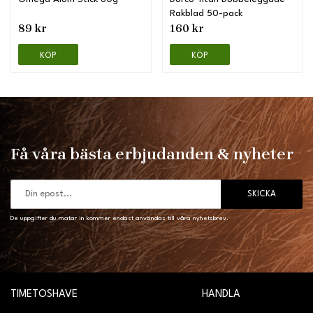
Rakblad 50-pack
89 kr
160 kr
KÖP
KÖP
Få våra bästa erbjudanden & nyheter
SKICKA
De uppgifter du matar in kommer endast användas till våra nyhetsbrev.
TIMETOSHAVE
HANDLA