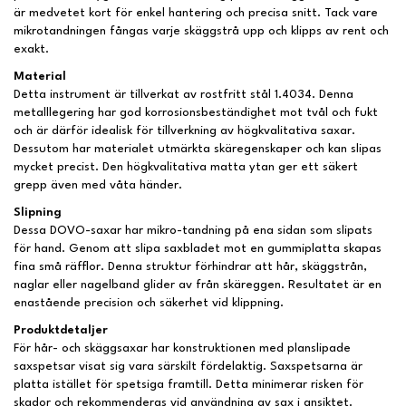
är medvetet kort för enkel hantering och precisa snitt. Tack vare
mikrotandningen fångas varje skäggstrå upp och klipps av rent och
exakt.
Material
Detta instrument är tillverkat av rostfritt stål 1.4034. Denna
metalllegering har god korrosionsbeständighet mot tvål och fukt
och är därför idealisk för tillverkning av högkvalitativa saxar.
Dessutom har materialet utmärkta skäregenskaper och kan slipas
mycket precist. Den högkvalitativa matta ytan ger ett säkert
grepp även med våta händer.
Slipning
Dessa DOVO-saxar har mikro-tandning på ena sidan som slipats
för hand. Genom att slipa saxbladet mot en gummiplatta skapas
fina små räfflor. Denna struktur förhindrar att hår, skäggstrån,
naglar eller nagelband glider av från skäreggen. Resultatet är en
enastående precision och säkerhet vid klippning.
Produktdetaljer
För hår- och skäggsaxar har konstruktionen med planslipade
saxspetsar visat sig vara särskilt fördelaktig. Saxspetsarna är
platta istället för spetsiga framtill. Detta minimerar risken för
skador och rekommenderas vid användning av sax i ansiktet.