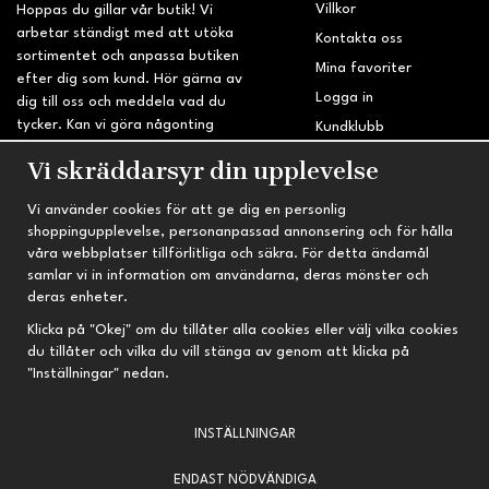
Villkor
Hoppas du gillar vår butik! Vi
arbetar ständigt med att utöka
Kontakta oss
sortimentet och anpassa butiken
Mina favoriter
efter dig som kund. Hör gärna av
Logga in
dig till oss och meddela vad du
tycker. Kan vi göra någonting
Kundklubb
bättre? Saknar du något på
Retur & Reklamation
Vi skräddarsyr din upplevelse
sidan?
Vi använder cookies för att ge dig en personlig
INFORMATION
TRYGG HANDEL
shoppingupplevelse, personanpassad annonsering och för hålla
våra webbplatser tillförlitliga och säkra. För detta ändamål
Om oss
Fri frakt vid köp över 695 kr
samlar vi in information om användarna, deras mönster och
Nyheter
2-4 vardagars leveranstid
deras enheter.
Nyhetsbrev
Kvalitetsprodukter till kanonpris
Klicka på "Okej" om du tillåter alla cookies eller välj vilka cookies
du tillåter och vilka du vill stänga av genom att klicka på
Om cookies
"Inställningar" nedan.
Prenumeration
INSTÄLLNINGAR
ENDAST NÖDVÄNDIGA