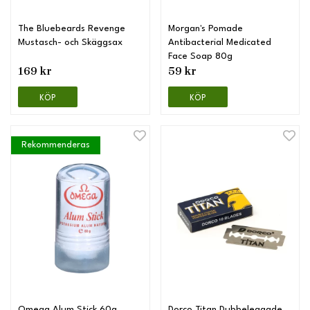
The Bluebeards Revenge
Morgan's Pomade
Mustasch- och Skäggsax
Antibacterial Medicated
Face Soap 80g
169 kr
59 kr
KÖP
KÖP
Rekommenderas
Omega Alum Stick 60g
Dorco Titan Dubbeleggade