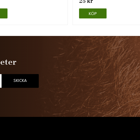
25 kr
KÖP
heter
SKICKA