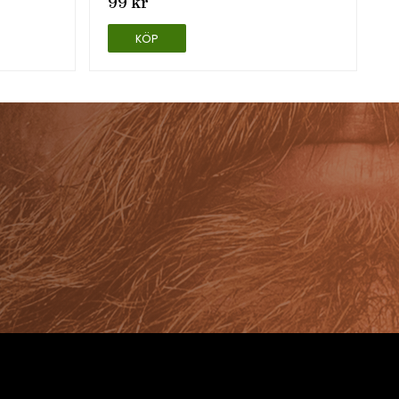
99 kr
KÖP