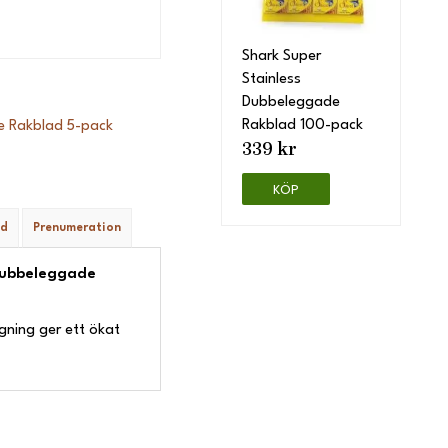
Shark Super
Stainless
Dubbeleggade
Rakblad 100-pack
e Rakblad 5-pack
339 kr
KÖP
ad
Prenumeration
 dubbeleggade
ggning ger ett ökat