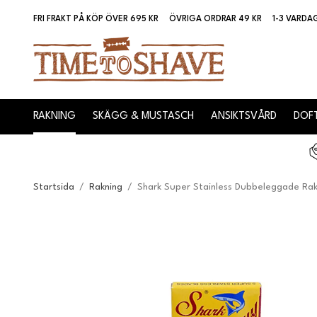
FRI FRAKT PÅ KÖP ÖVER 695 KR
ÖVRIGA ORDRAR 49 KR
1-3 VARDA
RAKNING
SKÄGG & MUSTASCH
ANSIKTSVÅRD
DOFT
Startsida
/
Rakning
/
Shark Super Stainless Dubbeleggade Ra