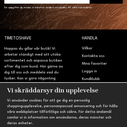
De uppgifter du matar in kommer endast användas till våra nyhetsbrev.
TIMETOSHAVE
HANDLA
Villkor
Hoppas du gillar vår butik! Vi
arbetar ständigt med att utöka
Kontakta oss
sortimentet och anpassa butiken
Mina favoriter
efter dig som kund. Hör gärna av
Logga in
dig till oss och meddela vad du
tycker. Kan vi göra någonting
Kundklubb
bättre? Saknar du något på
Retur & Reklamation
Vi skräddarsyr din upplevelse
sidan?
Vi använder cookies för att ge dig en personlig
INFORMATION
TRYGG HANDEL
shoppingupplevelse, personanpassad annonsering och för hålla
våra webbplatser tillförlitliga och säkra. För detta ändamål
Om oss
Fri frakt vid köp över 695 kr
samlar vi in information om användarna, deras mönster och
Nyheter
2-4 vardagars leveranstid
deras enheter.