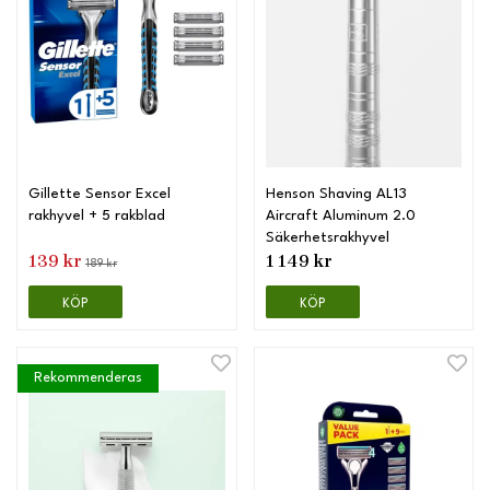
Gillette Sensor Excel
Henson Shaving AL13
rakhyvel + 5 rakblad
Aircraft Aluminum 2.0
Säkerhetsrakhyvel
139 kr
1 149 kr
189 kr
KÖP
KÖP
Rekommenderas