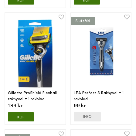
KÖP
KÖP
Slutsåld
Gillette ProShield Flexball
LEA Perfect 3 Rakhyvel + 1
rakhyvel + 1 rakblad
rakblad
189 kr
99 kr
INFO
KÖP