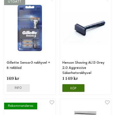
UTGÅTT
Gillette Sensor3 rakhyvel +
Henson Shaving AL13 Grey
6 rakblad
2.0 Aggressive
Säkerhetsrakhyvel
169 kr
1 149 kr
INFO
KÖP
Rekommenderas