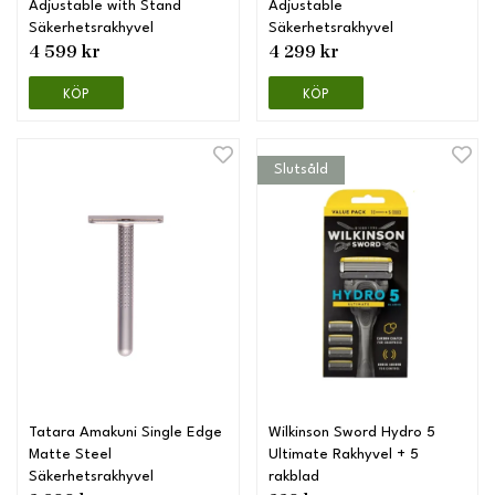
Adjustable with Stand
Adjustable
Säkerhetsrakhyvel
Säkerhetsrakhyvel
4 599 kr
4 299 kr
KÖP
KÖP
Slutsåld
Tatara Amakuni Single Edge
Wilkinson Sword Hydro 5
Matte Steel
Ultimate Rakhyvel + 5
Säkerhetsrakhyvel
rakblad