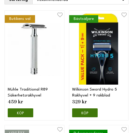
Butikens val
Bästsäljare
Mühle Traditional R89
Wilkinson Sword Hydro 5
Säkerhetsrakhyvel
Rakhyvel + 9 rakblad
459 kr
329 kr
KÖP
KÖP