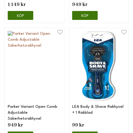
1 149 kr
949 kr
KÖP
KÖP
Parker Variant Open Comb
LEA Body & Shave Rakhyvel
Adjustable
+ 1 Rakblad
Säkerhetsrakhyvel
949 kr
99 kr