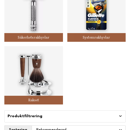
Säkerhetsrakhyvlar
Systemrakhyvlar
Rakset
Produktfiltrering
Sortering