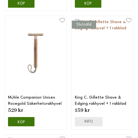
KÖP
KÖP
Slutsåld
Mühle Companion Unisex
King C. Gillette Shave &
Rosegold Säkerhetsrakhyvel
Edging rakhyvel + 1 rakblad
529 kr
159 kr
INFO
KÖP