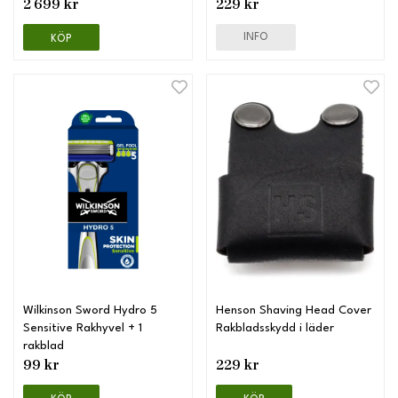
2 699 kr
229 kr
INFO
KÖP
Wilkinson Sword Hydro 5
Henson Shaving Head Cover
Sensitive Rakhyvel + 1
Rakbladsskydd i läder
rakblad
99 kr
229 kr