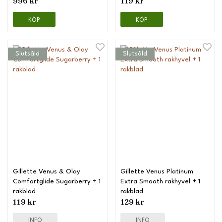
996 kr
119 kr
KÖP
KÖP
Slutsåld
Slutsåld
Gillette Venus & Olay
Gillette Venus Platinum
Comfortglide Sugarberry + 1
Extra Smooth rakhyvel + 1
rakblad
rakblad
119 kr
129 kr
INFO
INFO