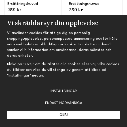
Ersättningshuvud
Ersättningshuvud
259 kr
259 kr
INFO
Vi skräddarsyr din upplevelse
KÖP
Vi använder cookies för att ge dig en personlig
shoppingupplevelse, personanpassad annonsering och för hålla
Bäst för sitt pris
våra webbplatser tillförlitliga och säkra. För detta ändamål
samlar vi in information om användarna, deras mönster och
deras enheter.
Klicka på "Okej" om du tillåter alla cookies eller välj vilka cookies
du tillåter och vilka du vill stänga av genom att klicka på
"Inställningar" nedan.
INSTÄLLNINGAR
ENDAST NÖDVÄNDIGA
Parker 89R
Parker 91R Classic
Säkerhetsrakhyvel
Säkerhetsrakhyvel
OKEJ
329 kr
389 kr