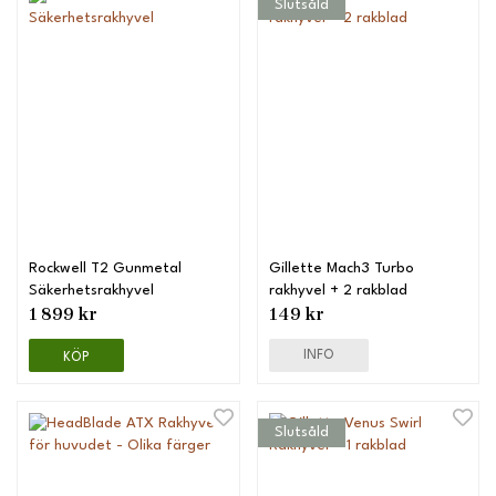
Slutsåld
Rockwell T2 Gunmetal
Gillette Mach3 Turbo
Säkerhetsrakhyvel
rakhyvel + 2 rakblad
1 899 kr
149 kr
INFO
KÖP
Slutsåld