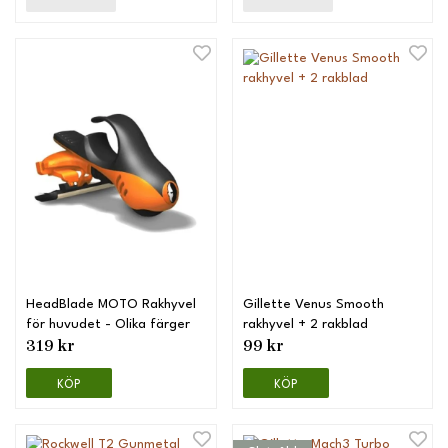
HeadBlade MOTO Rakhyvel
Gillette Venus Smooth
för huvudet - Olika färger
rakhyvel + 2 rakblad
319 kr
99 kr
KÖP
KÖP