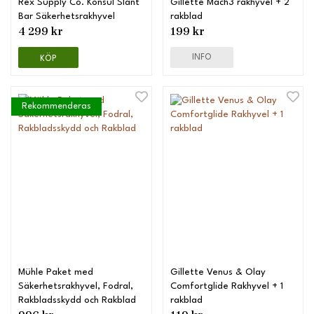
Rex Supply Co. Konsul Slant
Gillette Mach3 rakhyvel + 2
Bar Säkerhetsrakhyvel
rakblad
4 299 kr
199 kr
INFO
KÖP
Rekommenderas
Mühle Paket med
Gillette Venus & Olay
Säkerhetsrakhyvel, Fodral,
Comfortglide Rakhyvel + 1
Rakbladsskydd och Rakblad
rakblad