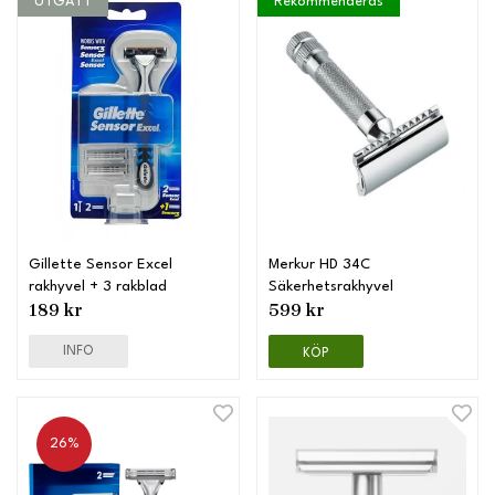
UTGÅTT
Rekommenderas
Gillette Sensor Excel
Merkur HD 34C
rakhyvel + 3 rakblad
Säkerhetsrakhyvel
189 kr
599 kr
INFO
KÖP
26%