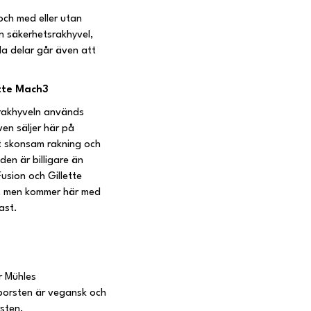
 och med eller utan
en säkerhetsrakhyvel,
lla delar går även att
ette Mach3
tsrakhyveln används
en säljer här på
t skonsam rakning och
en är billigare än
usion och Gillette
e, men kommer här med
last.
r Mühles
borsten är vegansk och
rsten.