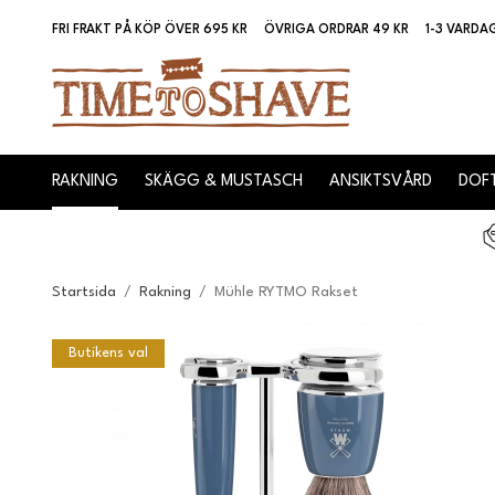
FRI FRAKT PÅ KÖP ÖVER 695 KR
ÖVRIGA ORDRAR 49 KR
1-3 VARDA
RAKNING
SKÄGG & MUSTASCH
ANSIKTSVÅRD
DOFT
Startsida
/
Rakning
/
Mühle RYTMO Rakset
Butikens val