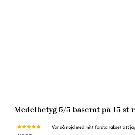
Medelbetyg
5
/5 baserat på
15
st r
Var så nöjd med mitt första rakset att jag
2026-08-04