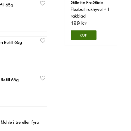
Gillette ProGlide
ill 65g
Flexball rakhyvel + 1
rakblad
199 kr
KÖP
 Refill 65g
efill 65g
ühle i tre eller fyra