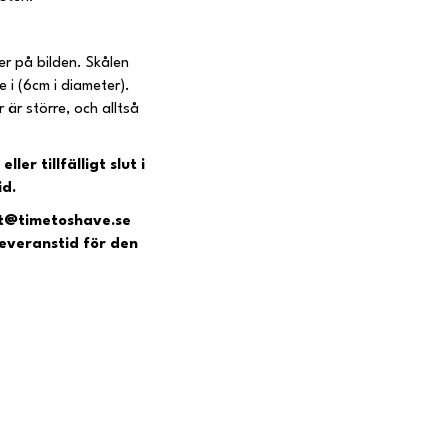
r på bilden. Skålen
 i (6cm i diameter).
r är större, och alltså
er tillfälligt slut i
id.
t@timetoshave.se
leveranstid för den