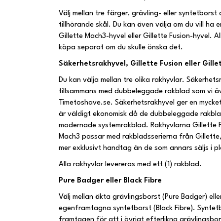
Välj mellan tre färger, grävling- eller syntetborst
tillhörande skål. Du kan även välja om du vill ha 
Gillette Mach3-hyvel eller Gillette Fusion-hyvel. A
köpa separat om du skulle önska det.
Säkerhetsrakhyvel, Gillette Fusion eller Gill
Du kan välja mellan tre olika rakhyvlar. Säkerhe
tillsammans med dubbeleggade rakblad som vi äv
Timetoshave.se. Säkerhetsrakhyvel ger en mycke
är väldigt ekonomisk då de dubbeleggade rakblad
modernade systemrakblad. Rakhyvlarna Gillette F
Mach3 passar med rakbladsserierna från Gillett
mer exklusivt handtag än de som annars säljs i p
Alla rakhyvlar levereras med ett (1) rakblad.
Pure Badger eller Black Fibre
Välj mellan äkta grävlingsborst (Pure Badger) elle
egenframtagna syntetborst (Black Fibre). Syntet
framtagen för att i övrigt efterlikna grävlingsbo