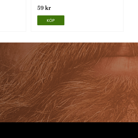
59 kr
KÖP