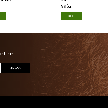
10-pack
65g
99 kr
KÖP
heter
SKICKA