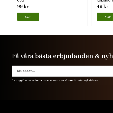
65g
Rakblad 
99 kr
49 kr
KÖP
KÖP
Få våra bästa erbjudanden & ny
De uppgifter du matar in kommer endast användas till våra nyhetsbrev.