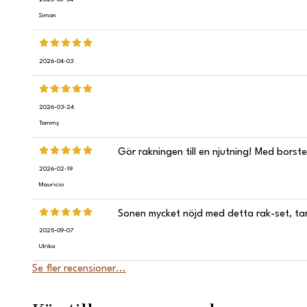
Simon
2026-04-03
2026-03-24
Tommy
Gör rakningen till en njutning! Med borste
2026-02-19
Mauricio
Sonen mycket nöjd med detta rak-set, tar 
2025-09-07
Ulrika
Se fler recensioner...