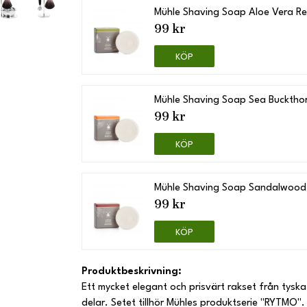
Mühle Shaving Soap Aloe Vera Ref
99 kr
KÖP
Mühle Shaving Soap Sea Buckthorn
99 kr
KÖP
Mühle Shaving Soap Sandalwood R
99 kr
KÖP
Produktbeskrivning:
Ett mycket elegant och prisvärt rakset från tyska M
delar. Setet tillhör Mühles produktserie "RYTMO".