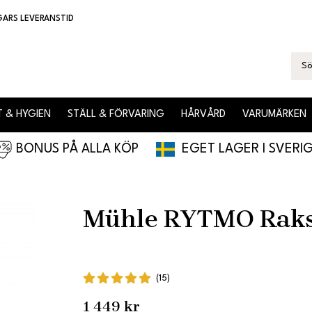
GARS LEVERANSTID
 & HYGIEN
STÄLL & FÖRVARING
HÅRVÅRD
VARUMÄRKEN
BONUS PÅ ALLA KÖP
EGET LAGER I SVERI
Mühle RYTMO Raks
(15)
1 449 kr