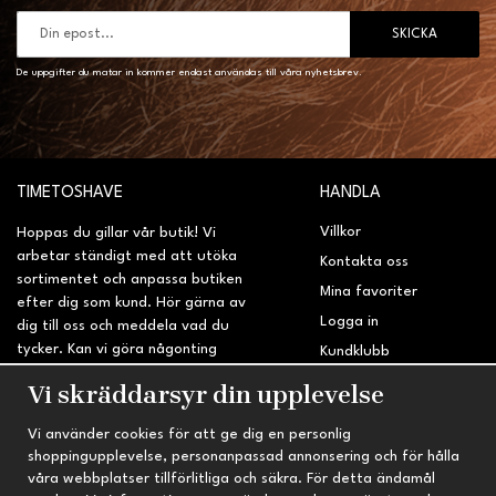
SKICKA
De uppgifter du matar in kommer endast användas till våra nyhetsbrev.
TIMETOSHAVE
HANDLA
Villkor
Hoppas du gillar vår butik! Vi
arbetar ständigt med att utöka
Kontakta oss
sortimentet och anpassa butiken
Mina favoriter
efter dig som kund. Hör gärna av
Logga in
dig till oss och meddela vad du
tycker. Kan vi göra någonting
Kundklubb
bättre? Saknar du något på
Retur & Reklamation
Vi skräddarsyr din upplevelse
sidan?
Vi använder cookies för att ge dig en personlig
INFORMATION
TRYGG HANDEL
shoppingupplevelse, personanpassad annonsering och för hålla
våra webbplatser tillförlitliga och säkra. För detta ändamål
Om oss
Fri frakt vid köp över 695 kr