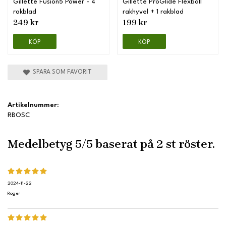
Gillette Fusion5 Power - 4
Gillette ProGlide Flexball
rakblad
rakhyvel + 1 rakblad
249 kr
199 kr
KÖP
KÖP
SPARA SOM FAVORIT
Artikelnummer:
RBOSC
Medelbetyg
5
/5 baserat på
2
st röster.
2024-11-22
Roger