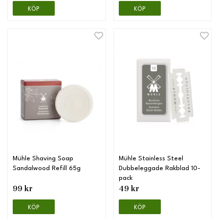
KÖP
KÖP
Mühle Shaving Soap
Mühle Stainless Steel
Sandalwood Refill 65g
Dubbeleggade Rakblad 10-
pack
99 kr
49 kr
KÖP
KÖP