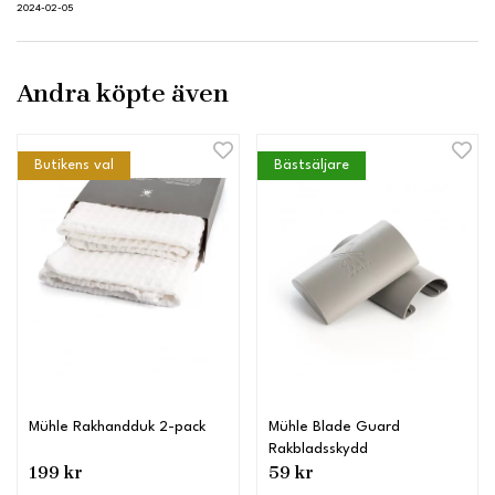
2024-02-05
Andra köpte även
Butikens val
Bästsäljare
Mühle Rakhandduk 2-pack
Mühle Blade Guard
Rakbladsskydd
199 kr
59 kr