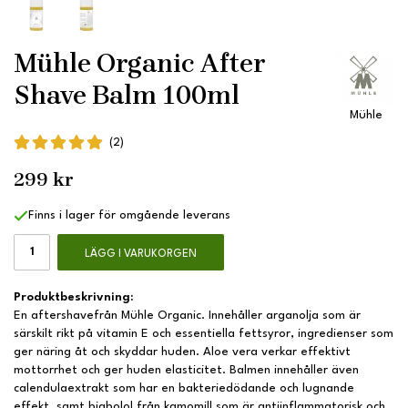
Mühle Organic After
Shave Balm 100ml
Mühle
(2)
299 kr
Finns i lager för omgående leverans
LÄGG I VARUKORGEN
Produktbeskrivning:
En aftershavefrån Mühle Organic. Innehåller arganolja som är
särskilt rikt på vitamin E och essentiella fettsyror, ingredienser som
ger näring åt och skyddar huden. Aloe vera verkar effektivt
mottorrhet och ger huden elasticitet. Balmen innehåller även
calendulaextrakt som har en bakteriedödande och lugnande
effekt, samt biabolol från kamomill som är antiinflammatorisk och