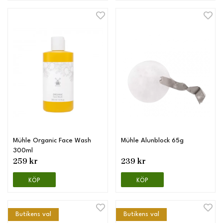
Mühle Organic Face Wash
Mühle Alunblock 65g
300ml
259 kr
239 kr
KÖP
KÖP
Butikens val
Butikens val