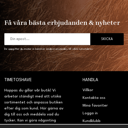
Få våra bästa erbjudanden & nyheter
SKICKA
De uppgifter du matar in kommer endast användas till våra nyhetsbrev.
TIMETOSHAVE
HANDLA
Villkor
Hoppas du gillar vår butik! Vi
arbetar ständigt med att utöka
Kontakta oss
sortimentet och anpassa butiken
Mina favoriter
efter dig som kund. Hör gärna av
Logga in
dig till oss och meddela vad du
tycker. Kan vi göra någonting
Kundklubb
bättre? Saknar du något på