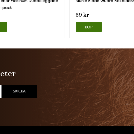
perior Platinum Dubbeleggade
Mühle Blade Guard Rakblads
5-pack
59 kr
KÖP
heter
SKICKA