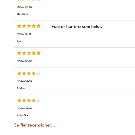
2026-07-02
christina
Funkar hur bra som helst.
2026-06-11
Björn
2026-06-06
2026-04-15
Niclas
2026-04-09
Nils-Åke
Se fler recensioner...