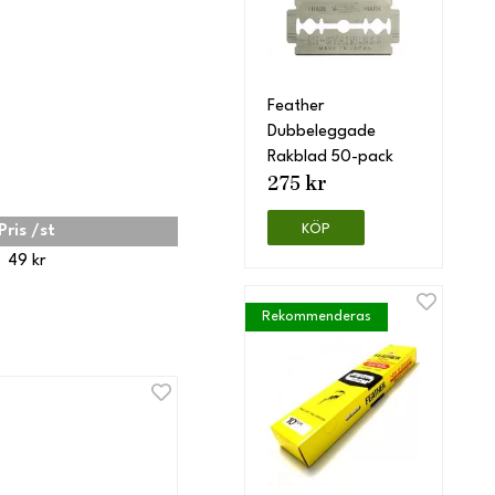
Feather
Dubbeleggade
Rakblad 50-pack
275 kr
KÖP
Pris /st
49 kr
Rekommenderas