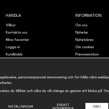
HANDLA
INFORMATION
Villkor
Om oss
Kontakta oss
Nyheter
Mina favoriter
Nyhetsbrev
Logga in
Om cookies
Kundklubb
Prenumeration
Retur & Reklamation
upplevelse, personanpassad annonsering och för hålla våra webbplats
enheter.
 cookies du tillåter och vilka du vill stänga av genom att klicka på "I
ENDAST
INSTÄLLNINGAR
OKEJ
NÖDVÄNDIGA