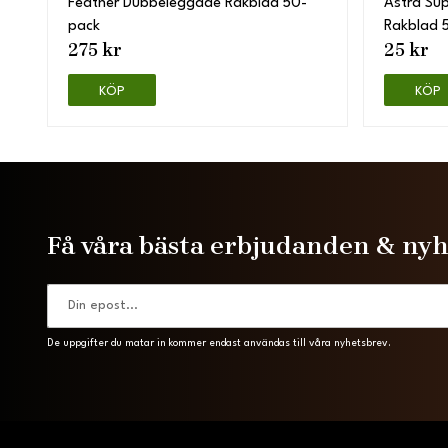
Feather Dubbeleggade Rakblad 50-
Astra Su
pack
Rakblad 
275 kr
25 kr
KÖP
KÖP
Få våra bästa erbjudanden & ny
De uppgifter du matar in kommer endast användas till våra nyhetsbrev.