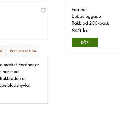
Feather
Dubbeleggade
Rakblad 200-pack
849 kr
KÖP
ad
Prenumeration
a märket Feather är
h har med
 Rakbladen är
ubbelbladshyvlar