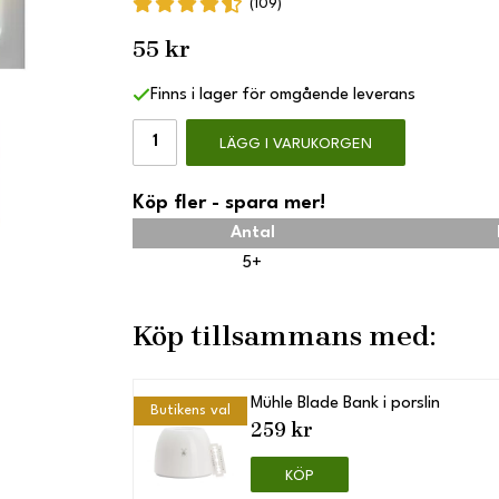
(109)
55 kr
Finns i lager för omgående leverans
LÄGG I VARUKORGEN
Köp fler - spara mer!
Antal
5+
Köp tillsammans med:
Mühle Blade Bank i porslin
Butikens val
259 kr
KÖP