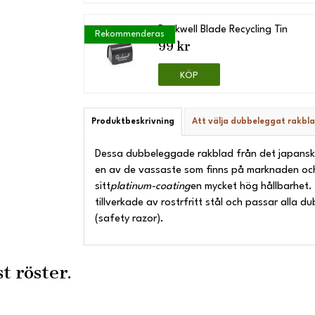
Rockwell Blade Recycling Tin
Rekommenderas
99 kr
KÖP
Produktbeskrivning
Att välja dubbeleggat rakbl
Dessa dubbeleggade rakblad från det japansk
en av de vassaste som finns på marknaden oc
sitt
platinum-coating
en mycket hög hållbarhet.
tillverkade av rostrfritt stål och passar alla d
(safety razor).
t röster.