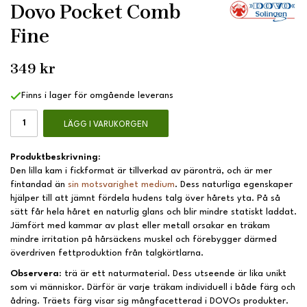
Dovo Pocket Comb
Fine
349 kr
Finns i lager för omgående leverans
LÄGG I VARUKORGEN
Produktbeskrivning:
Den lilla kam i fickformat är tillverkad av päronträ, och är mer
fintandad än
sin motsvarighet medium
. Dess naturliga egenskaper
hjälper till att jämnt fördela hudens talg över hårets yta. På så
sätt får hela håret en naturlig glans och blir mindre statiskt laddat.
Jämfört med kammar av plast eller metall orsakar en träkam
mindre irritation på hårsäckens muskel och förebygger därmed
överdriven fettproduktion från talgkörtlarna.
Observera:
trä är ett naturmaterial. Dess utseende är lika unikt
som vi människor. Därför är varje träkam individuell i både färg och
ådring. Träets färg visar sig mångfacetterad i DOVOs produkter.