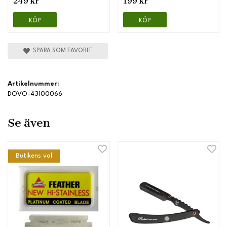
249 kr
199 kr
KÖP
KÖP
SPARA SOM FAVORIT
Artikelnummer:
DOVO-43100066
Se även
Butikens val