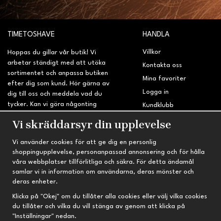
TIMETOSHAVE
HANDLA
Villkor
Hoppas du gillar vår butik! Vi
arbetar ständigt med att utöka
Kontakta oss
sortimentet och anpassa butiken
Mina favoriter
efter dig som kund. Hör gärna av
Logga in
dig till oss och meddela vad du
tycker. Kan vi göra någonting
Kundklubb
bättre? Saknar du något på
Retur & Reklamation
Vi skräddarsyr din upplevelse
sidan?
Vi använder cookies för att ge dig en personlig
INFORMATION
TRYGG HANDEL
shoppingupplevelse, personanpassad annonsering och för hålla
våra webbplatser tillförlitliga och säkra. För detta ändamål
Om oss
Fri frakt vid köp över 695 kr
samlar vi in information om användarna, deras mönster och
Nyheter
2-4 vardagars leveranstid
deras enheter.
Nyhetsbrev
Kvalitetsprodukter till kanonpris
Klicka på "Okej" om du tillåter alla cookies eller välj vilka cookies
du tillåter och vilka du vill stänga av genom att klicka på
Om cookies
"Inställningar" nedan.