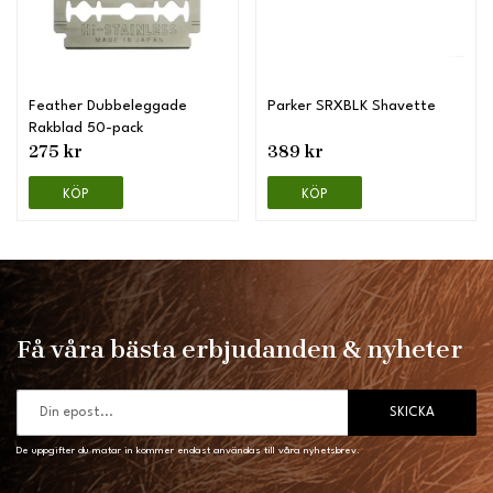
Feather Dubbeleggade
Parker SRXBLK Shavette
Rakblad 50-pack
275 kr
389 kr
KÖP
KÖP
Få våra bästa erbjudanden & nyheter
SKICKA
De uppgifter du matar in kommer endast användas till våra nyhetsbrev.