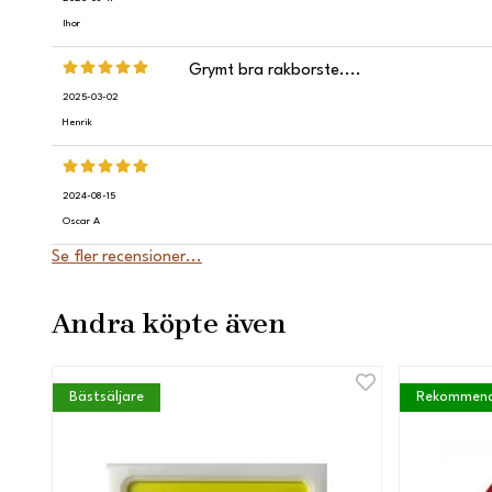
Ihor
Grymt bra rakborste....
2025-03-02
Henrik
2024-08-15
Oscar A
Se fler recensioner...
Andra köpte även
Bästsäljare
Rekommend