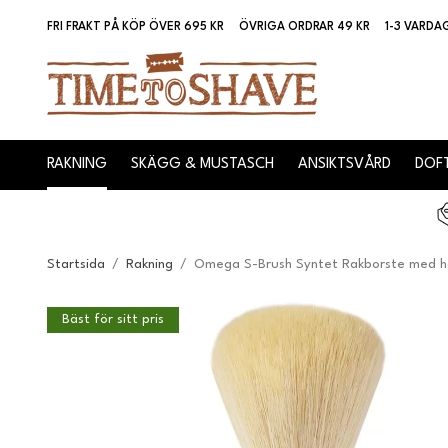
FRI FRAKT PÅ KÖP ÖVER 695 KR
ÖVRIGA ORDRAR 49 KR
1-3 VARDA
RAKNING
SKÄGG & MUSTASCH
ANSIKTSVÅRD
DOFT
Startsida
/
Rakning
/
Omega S-Brush Syntet Rakborste med ha
Bäst för sitt pris