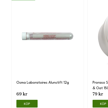
Osma Laboratoires Alunstift 12g
Proraso 
& Oat 15
69 kr
79 kr
KÖP
KÖP