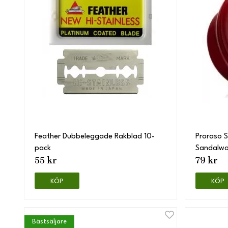
Feather Dubbeleggade Rakblad 10-
Proraso 
pack
Sandalwo
55 kr
79 kr
KÖP
KÖP
Bästsäljare