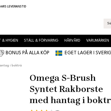
GARS LEVERANSTID
 & HYGIEN
STÄLL & FÖRVARING
HÅRVÅRD
VARUMÄRKEN
BONUS PÅ ALLA KÖP
EGET LAGER I SVERI
ntag i bokträ
Omega S-Brush
Syntet Rakborste
med hantag i bokt