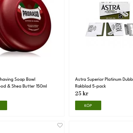
Shaving Soap Bowl
Astra Superior Platinum Dub
od & Shea Butter 150ml
Rakblad 5-pack
25 kr
KÖP