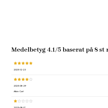
Medelbetyg
4.1
/5 baserat på
8
st 
2025-12-23
2025-08-29
Albin Carl
2025-08-17