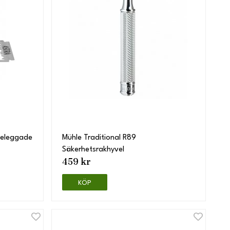
beleggade
Mühle Traditional R89
Säkerhetsrakhyvel
459 kr
KÖP