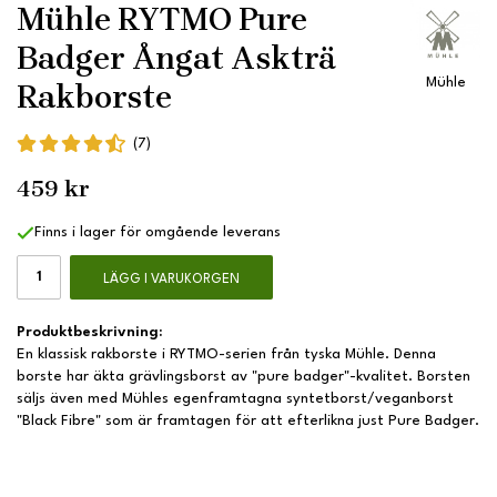
Mühle RYTMO Pure
Badger Ångat Askträ
Mühle
Rakborste
(7)
459 kr
Finns i lager för omgående leverans
LÄGG I VARUKORGEN
Produktbeskrivning:
En klassisk rakborste i RYTMO-serien från tyska Mühle. Denna
borste har äkta grävlingsborst av "pure badger"-kvalitet. Borsten
säljs även med Mühles egenframtagna syntetborst/veganborst
"Black Fibre" som är framtagen för att efterlikna just Pure Badger.