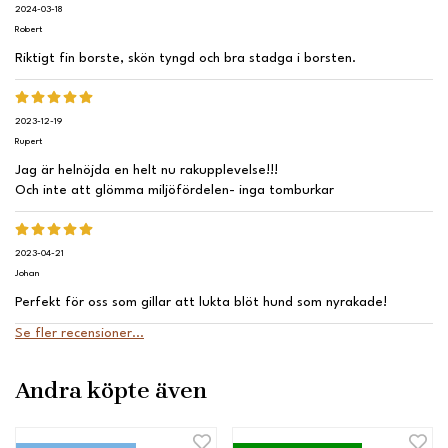
2024-03-18
Robert
Riktigt fin borste, skön tyngd och bra stadga i borsten.
2023-12-19
Rupert
Jag är helnöjda en helt nu rakupplevelse!!!
Och inte att glömma miljöfördelen- inga tomburkar
2023-04-21
Johan
Perfekt för oss som gillar att lukta blöt hund som nyrakade!
Se fler recensioner...
Andra köpte även