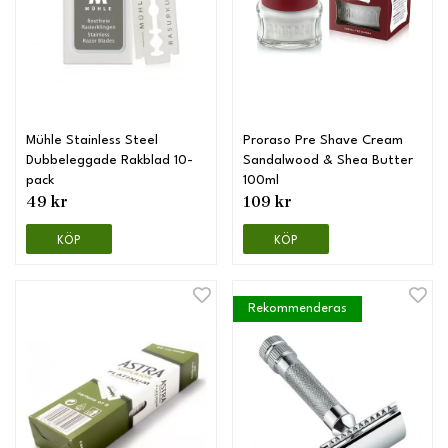
Mühle Stainless Steel
Proraso Pre Shave Cream
Dubbeleggade Rakblad 10-
Sandalwood & Shea Butter
pack
100ml
49 kr
109 kr
KÖP
KÖP
Rekommenderas