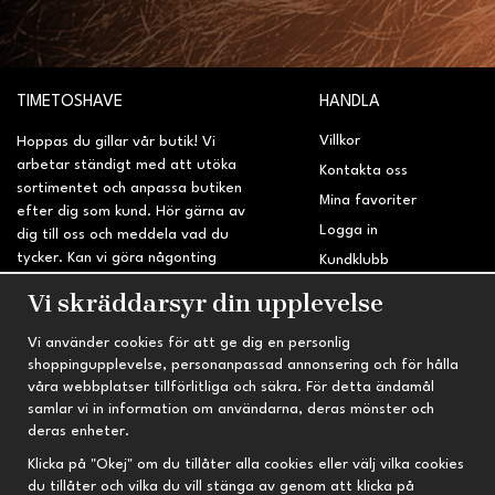
TIMETOSHAVE
HANDLA
Villkor
Hoppas du gillar vår butik! Vi
arbetar ständigt med att utöka
Kontakta oss
sortimentet och anpassa butiken
Mina favoriter
efter dig som kund. Hör gärna av
Logga in
dig till oss och meddela vad du
tycker. Kan vi göra någonting
Kundklubb
bättre? Saknar du något på
Retur & Reklamation
Vi skräddarsyr din upplevelse
sidan?
Vi använder cookies för att ge dig en personlig
INFORMATION
TRYGG HANDEL
shoppingupplevelse, personanpassad annonsering och för hålla
våra webbplatser tillförlitliga och säkra. För detta ändamål
Om oss
Fri frakt vid köp över 695 kr
samlar vi in information om användarna, deras mönster och
Nyheter
2-4 vardagars leveranstid
deras enheter.
Nyhetsbrev
Kvalitetsprodukter till kanonpris
Klicka på "Okej" om du tillåter alla cookies eller välj vilka cookies
du tillåter och vilka du vill stänga av genom att klicka på
Om cookies