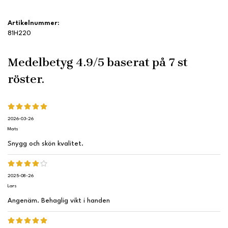
Artikelnummer:
81H220
Medelbetyg
4.9
/5 baserat på
7
st
röster.
2026-03-26
Mats
Snygg och skön kvalitet.
2025-08-26
Lars
Angenäm. Behaglig vikt i handen