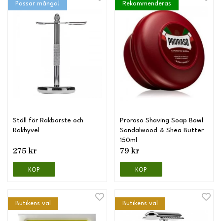
Passar många!
Rekommenderas
Ställ för Rakborste och
Proraso Shaving Soap Bowl
Rakhyvel
Sandalwood & Shea Butter
150ml
275 kr
79 kr
KÖP
KÖP
Butikens val
Butikens val