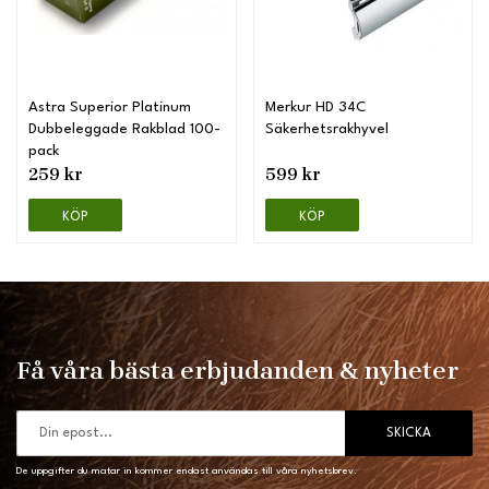
Astra Superior Platinum
Merkur HD 34C
Dubbeleggade Rakblad 100-
Säkerhetsrakhyvel
pack
259 kr
599 kr
KÖP
KÖP
Få våra bästa erbjudanden & nyheter
SKICKA
De uppgifter du matar in kommer endast användas till våra nyhetsbrev.