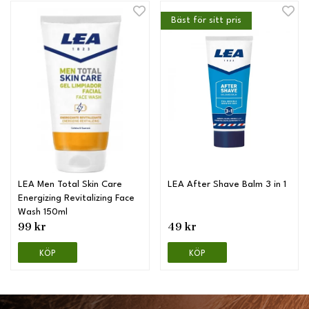
Bäst för sitt pris
LEA Men Total Skin Care
LEA After Shave Balm 3 in 1
Energizing Revitalizing Face
Wash 150ml
99 kr
49 kr
KÖP
KÖP