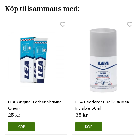
Köp tillsammans med:
LEA Original Lather Shaving
LEA Deodorant Roll-On Men
Cream
Invisible 50ml
25 kr
35 kr
KÖP
KÖP