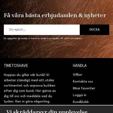
Få våra bästa erbjudanden & nyheter
SKICKA
De uppgifter du matar in kommer endast användas till våra nyhetsbrev.
TIMETOSHAVE
HANDLA
Villkor
Hoppas du gillar vår butik! Vi
arbetar ständigt med att utöka
Kontakta oss
sortimentet och anpassa butiken
Mina favoriter
efter dig som kund. Hör gärna av
Logga in
dig till oss och meddela vad du
tycker. Kan vi göra någonting
Kundklubb
bättre? Saknar du något på
Retur & Reklamation
Vi skräddarsyr din upplevelse
sidan?