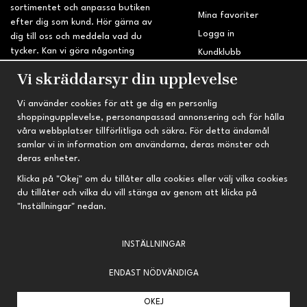
sortimentet och anpassa butiken
Mina favoriter
efter dig som kund. Hör gärna av
Logga in
dig till oss och meddela vad du
tycker. Kan vi göra någonting
Kundklubb
bättre? Saknar du något på
Retur & Reklamation
Vi skräddarsyr din upplevelse
sidan?
Vi använder cookies för att ge dig en personlig
INFORMATION
TRYGG HANDEL
shoppingupplevelse, personanpassad annonsering och för hålla
våra webbplatser tillförlitliga och säkra. För detta ändamål
Om oss
Fri frakt vid köp över 695 kr
samlar vi in information om användarna, deras mönster och
Nyheter
2-4 vardagars leveranstid
deras enheter.
Nyhetsbrev
Kvalitetsprodukter till kanonpris
Klicka på "Okej" om du tillåter alla cookies eller välj vilka cookies
du tillåter och vilka du vill stänga av genom att klicka på
Om cookies
"Inställningar" nedan.
Prenumeration
INSTÄLLNINGAR
ENDAST NÖDVÄNDIGA
OKEJ