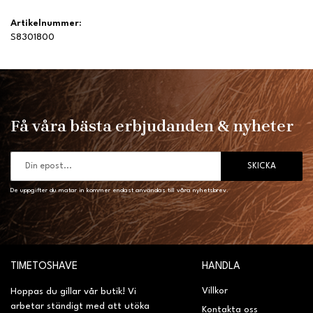
Artikelnummer:
S8301800
Få våra bästa erbjudanden & nyheter
SKICKA
De uppgifter du matar in kommer endast användas till våra nyhetsbrev.
TIMETOSHAVE
HANDLA
Villkor
Hoppas du gillar vår butik! Vi
arbetar ständigt med att utöka
Kontakta oss