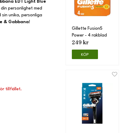
bbana EDT Light Blue
 din personlighet med
sin unika, personliga
ce & Gabbana
!
Gillette Fusion5
Power - 4 rakblad
249 kr
KÖP
 tillfället.