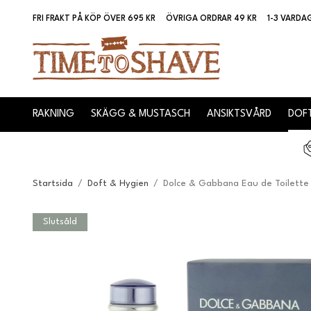
FRI FRAKT PÅ KÖP ÖVER 695 KR
ÖVRIGA ORDRAR 49 KR
1-3 VARDA
RAKNING
SKÄGG & MUSTASCH
ANSIKTSVÅRD
DOFT
Startsida
/
Doft & Hygien
/
Dolce & Gabbana Eau de Toilette
Slutsåld