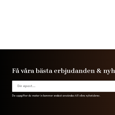
Få våra bästa erbjudanden & ny
De uppgifter du matar in kommer endast användas till våra nyhetsbrev.