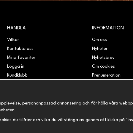
HANDLA
INFORMATION
Villkor
Om oss
Kontakta oss
Nyheter
Mina favoriter
Nyhetsbrev
Logga in
Om cookies
Kundklubb
Prenumeration
Retur & Reklamation
upplevelse, personanpassad annonsering och för hålla våra webbplats
enheter.
 cookies du tillåter och vilka du vill stänga av genom att klicka på "I