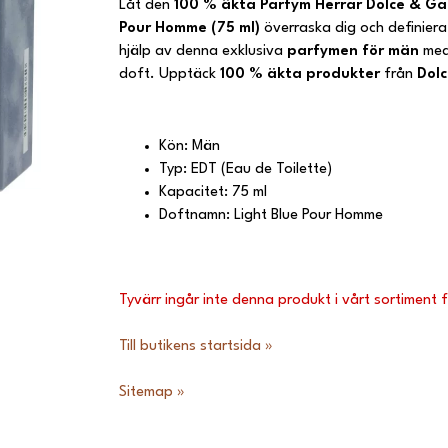
Låt den
100 % äkta
Parfym Herrar Dolce & Ga
Pour Homme (75 ml)
överraska dig och definiera
hjälp av denna exklusiva
parfymen för män
med 
doft. Upptäck
100 % äkta produkter
från
Dol
Kön: Män
Typ: EDT (Eau de Toilette)
Kapacitet: 75 ml
Doftnamn: Light Blue Pour Homme
Tyvärr ingår inte denna produkt i vårt sortiment för
Till butikens startsida »
Sitemap »