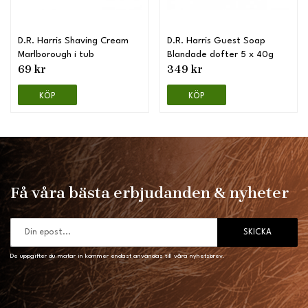
D.R. Harris Shaving Cream
D.R. Harris Guest Soap
Marlborough i tub
Blandade dofter 5 x 40g
69 kr
349 kr
KÖP
KÖP
Få våra bästa erbjudanden & nyheter
SKICKA
De uppgifter du matar in kommer endast användas till våra nyhetsbrev.