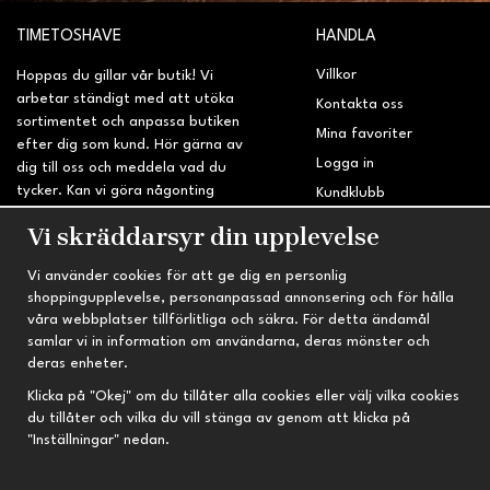
TIMETOSHAVE
HANDLA
Villkor
Hoppas du gillar vår butik! Vi
arbetar ständigt med att utöka
Kontakta oss
sortimentet och anpassa butiken
Mina favoriter
efter dig som kund. Hör gärna av
Logga in
dig till oss och meddela vad du
tycker. Kan vi göra någonting
Kundklubb
bättre? Saknar du något på
Retur & Reklamation
Vi skräddarsyr din upplevelse
sidan?
Vi använder cookies för att ge dig en personlig
INFORMATION
TRYGG HANDEL
shoppingupplevelse, personanpassad annonsering och för hålla
våra webbplatser tillförlitliga och säkra. För detta ändamål
Om oss
Fri frakt vid köp över 695 kr
samlar vi in information om användarna, deras mönster och
Nyheter
2-4 vardagars leveranstid
deras enheter.
Nyhetsbrev
Kvalitetsprodukter till kanonpris
Klicka på "Okej" om du tillåter alla cookies eller välj vilka cookies
du tillåter och vilka du vill stänga av genom att klicka på
Om cookies
"Inställningar" nedan.
Prenumeration