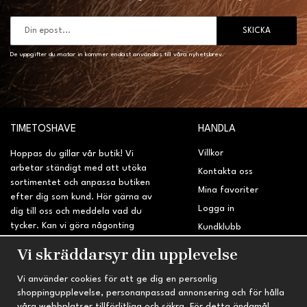
SKICKA
De uppgifter du matar in kommer endast användas till våra nyhetsbrev.
TIMETOSHAVE
HANDLA
Villkor
Hoppas du gillar vår butik! Vi
arbetar ständigt med att utöka
Kontakta oss
sortimentet och anpassa butiken
Mina favoriter
efter dig som kund. Hör gärna av
Logga in
dig till oss och meddela vad du
tycker. Kan vi göra någonting
Kundklubb
bättre? Saknar du något på
Retur & Reklamation
Vi skräddarsyr din upplevelse
sidan?
Vi använder cookies för att ge dig en personlig
INFORMATION
TRYGG HANDEL
shoppingupplevelse, personanpassad annonsering och för hålla
våra webbplatser tillförlitliga och säkra. För detta ändamål