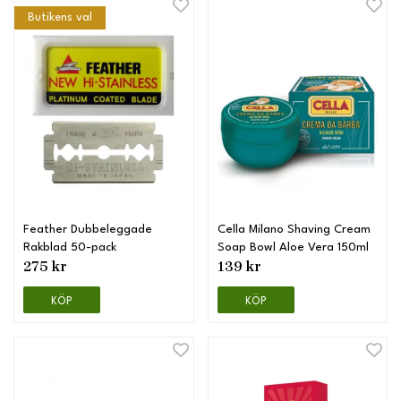
Butikens val
Feather Dubbeleggade
Cella Milano Shaving Cream
Rakblad 50-pack
Soap Bowl Aloe Vera 150ml
275 kr
139 kr
KÖP
KÖP