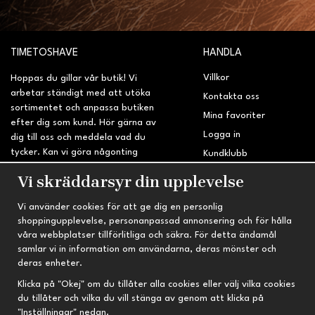
TIMETOSHAVE
HANDLA
Villkor
Hoppas du gillar vår butik! Vi
arbetar ständigt med att utöka
Kontakta oss
sortimentet och anpassa butiken
Mina favoriter
efter dig som kund. Hör gärna av
Logga in
dig till oss och meddela vad du
tycker. Kan vi göra någonting
Kundklubb
bättre? Saknar du något på
Retur & Reklamation
Vi skräddarsyr din upplevelse
sidan?
Vi använder cookies för att ge dig en personlig
INFORMATION
TRYGG HANDEL
shoppingupplevelse, personanpassad annonsering och för hålla
våra webbplatser tillförlitliga och säkra. För detta ändamål
Om oss
Fri frakt vid köp över 695 kr
samlar vi in information om användarna, deras mönster och
Nyheter
2-4 vardagars leveranstid
deras enheter.
Nyhetsbrev
Kvalitetsprodukter till kanonpris
Klicka på "Okej" om du tillåter alla cookies eller välj vilka cookies
du tillåter och vilka du vill stänga av genom att klicka på
Om cookies
"Inställningar" nedan.