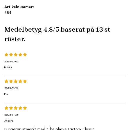
Artikelnummer:
684
Medelbetyg
4.8
/5 baserat på
13
st
röster.
2025-10-02
Patrick
2025-01-19
Per
2023-11-02
Anders
Fungerar utmärkt med "The Shave Factory Classic