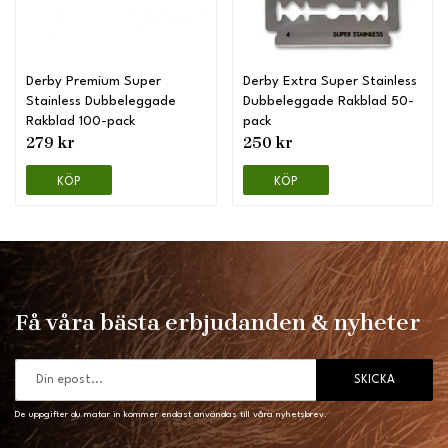
Derby Premium Super
Derby Extra Super Stainless
Stainless Dubbeleggade
Dubbeleggade Rakblad 50-
Rakblad 100-pack
pack
279 kr
250 kr
KÖP
KÖP
Få våra bästa erbjudanden & nyheter
SKICKA
De uppgifter du matar in kommer endast användas till våra nyhetsbrev.