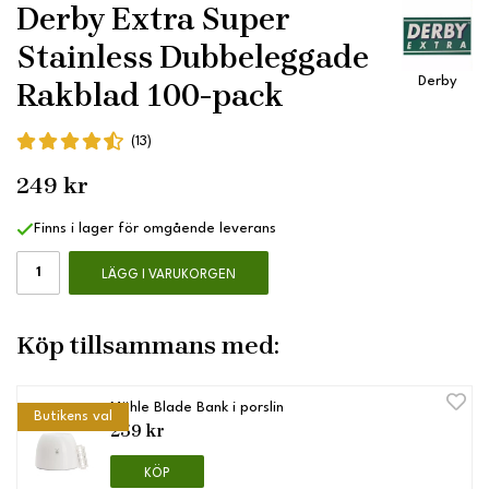
Derby Extra Super
Stainless Dubbeleggade
Derby
Rakblad 100-pack
(13)
249 kr
Finns i lager för omgående leverans
LÄGG I VARUKORGEN
Köp tillsammans med:
Mühle Blade Bank i porslin
Butikens val
259 kr
KÖP