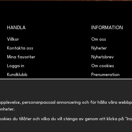
HANDLA
INFORMATION
Villkor
Om oss
Kontakta oss
Nyheter
Mina favoriter
Nyhetsbrev
Logga in
Om cookies
Kundklubb
Prenumeration
Retur & Reklamation
upplevelse, personanpassad annonsering och för hålla våra webbplats
enheter.
 cookies du tillåter och vilka du vill stänga av genom att klicka på "I