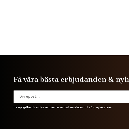
Få våra bästa erbjudanden & ny
De uppgifter du matar in kommer endast användas till våra nyhetsbrev.