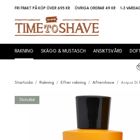
FRI FRAKT PÅ KÖP ÖVER 695 KR
ÖVRIGA ORDRAR 49 KR
1-3 VARDA
RAKNING
SKÄGG & MUSTASCH
ANSIKTSVÅRD
DOFT
Startsida
/
Rakning
/
Efter rakning
/
Aftershave
/
Acqua Di 
Slutsåld