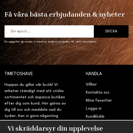
Få våra bästa erbjudanden & nyheter
SKICKA
De uppgifter du matar in kommer endast användas till våra nyhetsbrev.
TIMETOSHAVE
HANDLA
Villkor
Hoppas du gillar vår butik! Vi
arbetar ständigt med att utöka
Kontakta oss
sortimentet och anpassa butiken
Mina favoriter
efter dig som kund. Hör gärna av
Logga in
dig till oss och meddela vad du
tycker. Kan vi göra någonting
Kundklubb
bättre? Saknar du något på
Retur & Reklamation
Vi skräddarsyr din upplevelse
sidan?