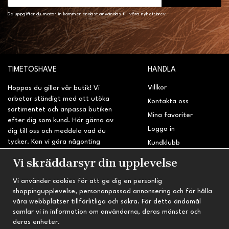
De uppgifter du matar in kommer endast användas till våra nyhetsbrev.
TIMETOSHAVE
HANDLA
Villkor
Hoppas du gillar vår butik! Vi
arbetar ständigt med att utöka
Kontakta oss
sortimentet och anpassa butiken
Mina favoriter
efter dig som kund. Hör gärna av
Logga in
dig till oss och meddela vad du
tycker. Kan vi göra någonting
Kundklubb
bättre? Saknar du något på
Retur & Reklamation
Vi skräddarsyr din upplevelse
sidan?
Vi använder cookies för att ge dig en personlig
INFORMATION
TRYGG HANDEL
shoppingupplevelse, personanpassad annonsering och för hålla
våra webbplatser tillförlitliga och säkra. För detta ändamål
Om oss
Fri frakt vid köp över 695 kr
samlar vi in information om användarna, deras mönster och
Nyheter
2-4 vardagars leveranstid
deras enheter.