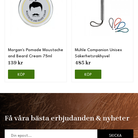
Morgan's Pomade Moustache
Mühle Companion Unisex
and Beard Cream 75ml
Säkerhetsrakhyvel
139 kr
485 kr
KÖP
KÖP
Få våra bästa erbjudanden & nyheter
SKICKA