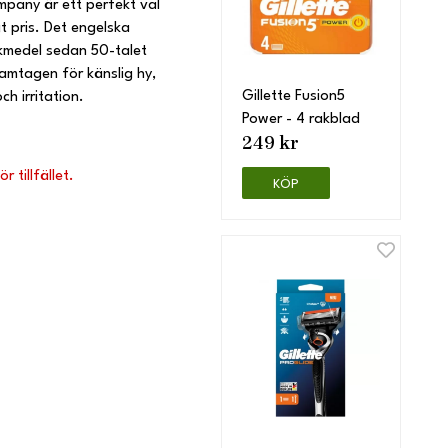
pany är ett perfekt val
gt pris. Det engelska
kmedel sedan 50-talet
framtagen för känslig hy,
Gillette Fusion5
h irritation.
Power - 4 rakblad
249 kr
 tillfället.
KÖP