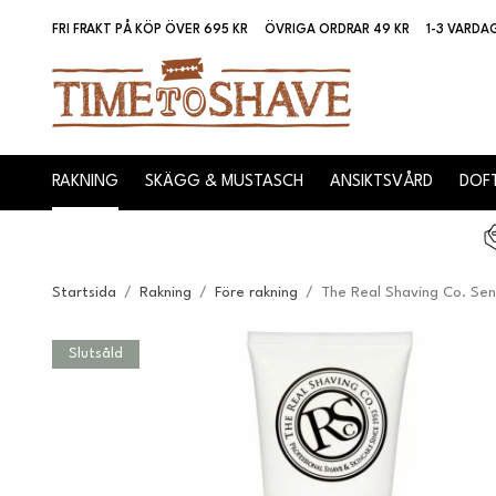
FRI FRAKT PÅ KÖP ÖVER 695 KR
ÖVRIGA ORDRAR 49 KR
1-3 VARDA
RAKNING
SKÄGG & MUSTASCH
ANSIKTSVÅRD
DOFT
Startsida
/
Rakning
/
Före rakning
/
The Real Shaving Co. Se
Slutsåld