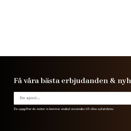
Få våra bästa erbjudanden & ny
De uppgifter du matar in kommer endast användas till våra nyhetsbrev.