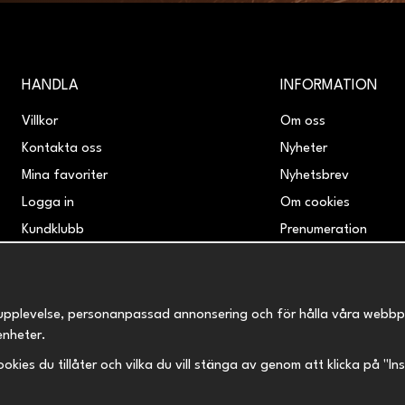
HANDLA
INFORMATION
Villkor
Om oss
Kontakta oss
Nyheter
Mina favoriter
Nyhetsbrev
Logga in
Om cookies
Kundklubb
Prenumeration
Retur & Reklamation
upplevelse, personanpassad annonsering och för hålla våra webbplats
enheter.
 cookies du tillåter och vilka du vill stänga av genom att klicka på "I