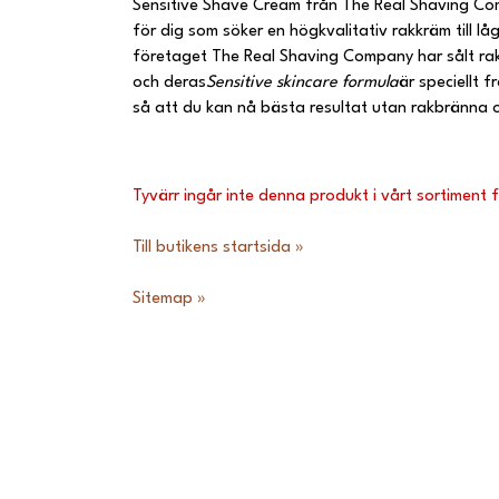
Sensitive Shave Cream från The Real Shaving Com
för dig som söker en högkvalitativ rakkräm till lå
företaget The Real Shaving Company har sålt ra
och deras
Sensitive skincare formula
är speciellt 
så att du kan nå bästa resultat utan rakbränna oc
Tyvärr ingår inte denna produkt i vårt sortiment för
Till butikens startsida »
Sitemap »