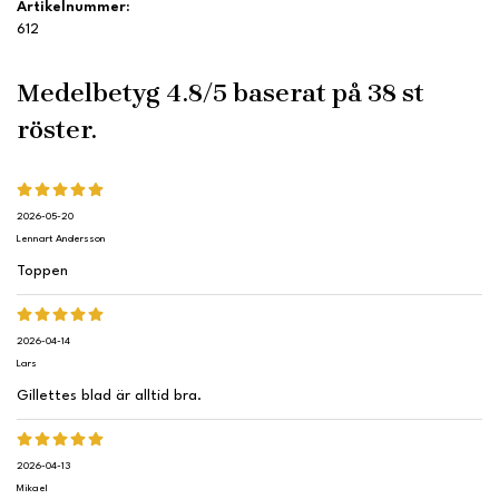
Artikelnummer:
612
Medelbetyg
4.8
/5 baserat på
38
st
röster.
2026-05-20
Lennart Andersson
Toppen
2026-04-14
Lars
Gillettes blad är alltid bra.
2026-04-13
Mikael