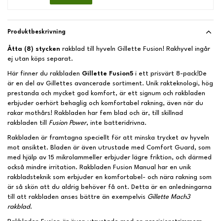
Produktbeskrivning
Åtta (8) stycken
rakblad till hyveln Gillette Fusion! Rakhyvel ingår
ej utan köps separat.
Här finner du rakbladen
Gillette Fusion5
i ett prisvärt 8-pack!De
är en del av Gillettes avancerade sortiment. Unik rakteknologi, hög
prestanda och mycket god komfort, är ett signum och rakbladen
erbjuder oerhört behaglig och komfortabel rakning, även när du
rakar mothårs! Rakbladen har fem blad och är, till skillnad
rakbladen till
Fusion Power
, inte batteridrivna.
Rakbladen är framtagna speciellt för att minska trycket av hyveln
mot ansiktet. Bladen är även utrustade med Comfort Guard, som
med hjälp av 15 mikrolammeller erbjuder lägre friktion, och därmed
också mindre irritation. Rakbladen Fusion Manual har en unik
rakbladsteknik som erbjuder en komfortabel- och nära rakning som
är så skön att du aldrig behöver få ont. Detta är en anledningarna
till att rakbladen anses bättre än exempelvis
Gillette Mach3
rakblad
.