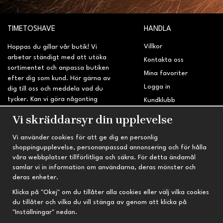
TIMETOSHAVE
HANDLA
Villkor
Hoppas du gillar vår butik! Vi
arbetar ständigt med att utöka
Kontakta oss
sortimentet och anpassa butiken
Mina favoriter
efter dig som kund. Hör gärna av
Logga in
dig till oss och meddela vad du
tycker. Kan vi göra någonting
Kundklubb
bättre? Saknar du något på
Retur & Reklamation
Vi skräddarsyr din upplevelse
sidan?
Vi använder cookies för att ge dig en personlig
INFORMATION
TRYGG HANDEL
shoppingupplevelse, personanpassad annonsering och för hålla
våra webbplatser tillförlitliga och säkra. För detta ändamål
Om oss
Fri frakt vid köp över 695 kr
samlar vi in information om användarna, deras mönster och
Nyheter
2-4 vardagars leveranstid
deras enheter.
Nyhetsbrev
Kvalitetsprodukter till kanonpris
Klicka på "Okej" om du tillåter alla cookies eller välj vilka cookies
du tillåter och vilka du vill stänga av genom att klicka på
Om cookies
"Inställningar" nedan.
Prenumeration