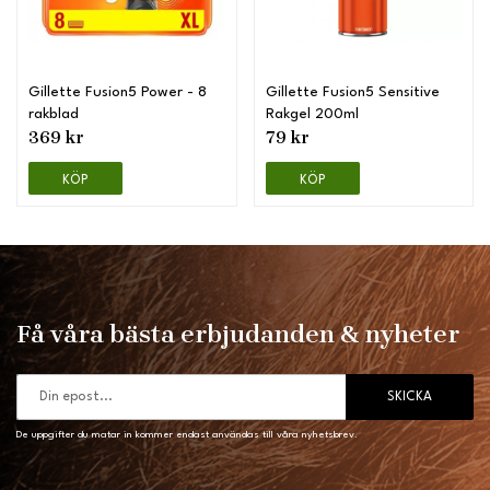
Gillette Fusion5 Power - 8
Gillette Fusion5 Sensitive
rakblad
Rakgel 200ml
369 kr
79 kr
KÖP
KÖP
Få våra bästa erbjudanden & nyheter
SKICKA
De uppgifter du matar in kommer endast användas till våra nyhetsbrev.