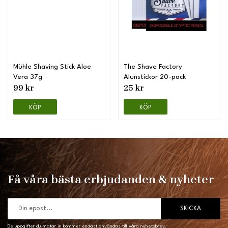
Mühle Shaving Stick Aloe
The Shave Factory
Vera 37g
Alunstickor 20-pack
99 kr
25 kr
KÖP
KÖP
Få våra bästa erbjudanden & nyheter
SKICKA
De uppgifter du matar in kommer endast användas till våra nyhetsbrev.