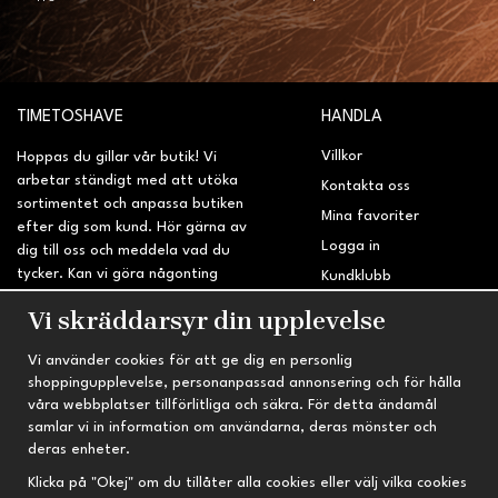
TIMETOSHAVE
HANDLA
Villkor
Hoppas du gillar vår butik! Vi
arbetar ständigt med att utöka
Kontakta oss
sortimentet och anpassa butiken
Mina favoriter
efter dig som kund. Hör gärna av
Logga in
dig till oss och meddela vad du
tycker. Kan vi göra någonting
Kundklubb
bättre? Saknar du något på
Retur & Reklamation
Vi skräddarsyr din upplevelse
sidan?
Vi använder cookies för att ge dig en personlig
INFORMATION
TRYGG HANDEL
shoppingupplevelse, personanpassad annonsering och för hålla
våra webbplatser tillförlitliga och säkra. För detta ändamål
Om oss
Fri frakt vid köp över 695 kr
samlar vi in information om användarna, deras mönster och
Nyheter
2-4 vardagars leveranstid
deras enheter.
Nyhetsbrev
Kvalitetsprodukter till kanonpris
Klicka på "Okej" om du tillåter alla cookies eller välj vilka cookies