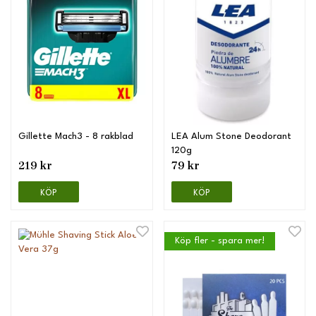
Gillette Mach3 - 8 rakblad
LEA Alum Stone Deodorant
120g
219 kr
79 kr
KÖP
KÖP
Köp fler - spara mer!