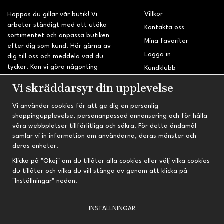
Villkor
Hoppas du gillar vår butik! Vi
arbetar ständigt med att utöka
Kontakta oss
sortimentet och anpassa butiken
Mina favoriter
efter dig som kund. Hör gärna av
Logga in
dig till oss och meddela vad du
tycker. Kan vi göra någonting
Kundklubb
bättre? Saknar du något på
Retur & Reklamation
Vi skräddarsyr din upplevelse
sidan?
Vi använder cookies för att ge dig en personlig
INFORMATION
TRYGG HANDEL
shoppingupplevelse, personanpassad annonsering och för hålla
våra webbplatser tillförlitliga och säkra. För detta ändamål
Om oss
Fri frakt vid köp över 695 kr
samlar vi in information om användarna, deras mönster och
Nyheter
2-4 vardagars leveranstid
deras enheter.
Nyhetsbrev
Kvalitetsprodukter till kanonpris
Klicka på "Okej" om du tillåter alla cookies eller välj vilka cookies
du tillåter och vilka du vill stänga av genom att klicka på
Om cookies
"Inställningar" nedan.
Prenumeration
INSTÄLLNINGAR