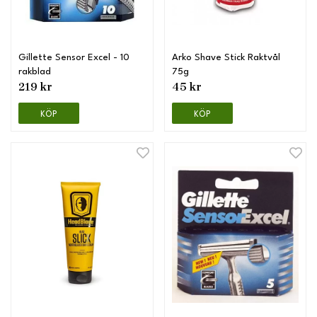
Gillette Sensor Excel - 10
Arko Shave Stick Raktvål
rakblad
75g
219 kr
45 kr
KÖP
KÖP