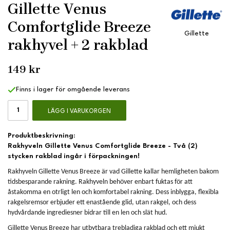
Gillette Venus
Comfortglide Breeze
Gillette
rakhyvel + 2 rakblad
149 kr
Finns i lager för omgående leverans
LÄGG I VARUKORGEN
Produktbeskrivning:
Rakhyveln Gillette Venus Comfortglide Breeze - Två (2)
stycken rakblad ingår i förpackningen!
Rakhyveln Gillette Venus Breeze är vad Gillette kallar hemligheten bakom
tidsbesparande rakning. Rakhyveln behöver enbart fuktas för att
åstakomma en otrligt len och komfortabel rakning. Dess inblygga, flexibla
rakgelsremsor erbjuder ett enastående glid, utan rakgel, och dess
hydvårdande ingrediesner bidrar till en len och slät hud.
Gillette Venus Breeze har utbytbara trebladiga rakblad och ett mjukt