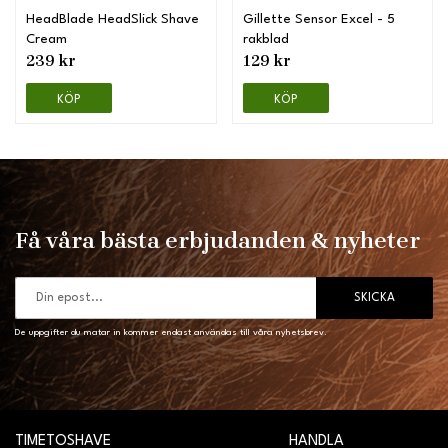
HeadBlade HeadSlick Shave
Gillette Sensor Excel - 5
Cream
rakblad
239 kr
129 kr
KÖP
KÖP
Få våra bästa erbjudanden & nyheter
SKICKA
De uppgifter du matar in kommer endast användas till våra nyhetsbrev.
TIMETOSHAVE
HANDLA