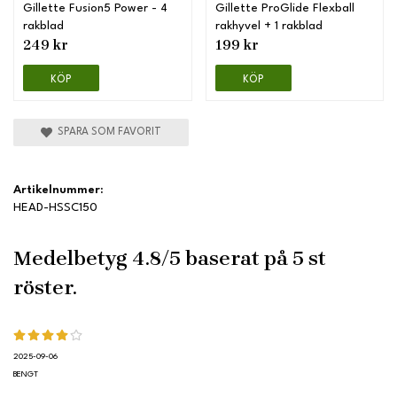
Gillette Fusion5 Power - 4
Gillette ProGlide Flexball
rakblad
rakhyvel + 1 rakblad
249 kr
199 kr
KÖP
KÖP
SPARA SOM FAVORIT
Artikelnummer:
HEAD-HSSC150
Medelbetyg
4.8
/5 baserat på
5
st
röster.
2025-09-06
BENGT