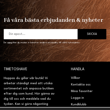
Få våra bästa erbjudanden & nyheter
SKICKA
De uppgifter du matar in kommer endast användas till våra nyhetsbrev.
TIMETOSHAVE
HANDLA
Villkor
Hoppas du gillar vår butik! Vi
arbetar ständigt med att utöka
Kontakta oss
sortimentet och anpassa butiken
Mina favoriter
efter dig som kund. Hör gärna av
Logga in
dig till oss och meddela vad du
tycker. Kan vi göra någonting
Kundklubb
bättre? Saknar du något på