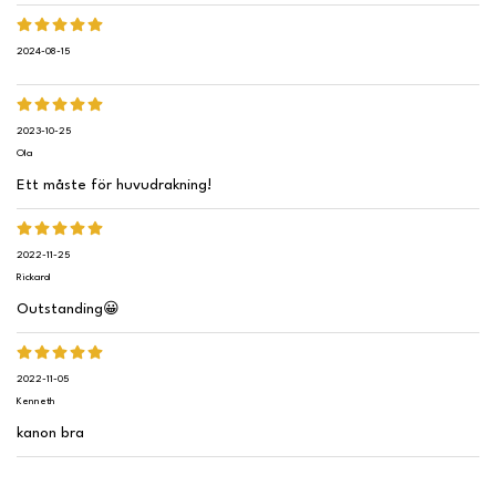
2024-08-15
2023-10-25
Ola
Ett måste för huvudrakning!
2022-11-25
Rickard
Outstanding😀
2022-11-05
Kenneth
kanon bra