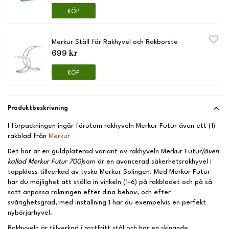
KÖP
Merkur Ställ för Rakhyvel och Rakborste
699 kr
KÖP
Produktbeskrivning
I förpackningen ingår förutom rakhyveln Merkur Futur även ett (1)
rakblad från
Merkur
Det här är en guldpläterad variant av rakhyveln Merkur Futur
(även
kallad Merkur Futur 700)
som är en avancerad säkerhetsrakhyvel i
toppklass tillverkad av tyska Merkur Solingen. Med Merkur Futur
har du möjlighet att ställa in vinkeln (1-6) på rakbladet och på så
sätt anpassa rakningen efter dina behov, och efter
svårighetsgrad, med inställning 1 har du exempelvis en perfekt
nybörjarhyvel.
Rakhyveln är tillverkad i rostfritt stål och har en skinande