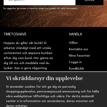
SKICKA
De uppgifter du matar in kommer endast användas till våra nyhetsbrev.
TIMETOSHAVE
HANDLA
Villkor
Hoppas du gillar vår butik! Vi
arbetar ständigt med att utöka
Kontakta oss
sortimentet och anpassa butiken
Mina favoriter
efter dig som kund. Hör gärna av
Logga in
dig till oss och meddela vad du
tycker. Kan vi göra någonting
Kundklubb
bättre? Saknar du något på
Retur & Reklamation
Vi skräddarsyr din upplevelse
sidan?
Vi använder cookies för att ge dig en personlig
INFORMATION
TRYGG HANDEL
shoppingupplevelse, personanpassad annonsering och för hålla
våra webbplatser tillförlitliga och säkra. För detta ändamål
Om oss
Fri frakt vid köp över 695 kr
samlar vi in information om användarna, deras mönster och
Nyheter
2-4 vardagars leveranstid
deras enheter.