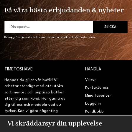
Få våra bästa erbjudanden & nyheter
SKICKA
De uppgifter du matar in kommer endast användas till våra nyhetsbrev.
TIMETOSHAVE
HANDLA
Villkor
Hoppas du gillar vår butik! Vi
arbetar ständigt med att utöka
Kontakta oss
sortimentet och anpassa butiken
Mina favoriter
efter dig som kund. Hör gärna av
Logga in
dig till oss och meddela vad du
tycker. Kan vi göra någonting
Kundklubb
bättre? Saknar du något på
Retur & Reklamation
Vi skräddarsyr din upplevelse
sidan?