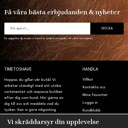
Få våra bästa erbjudanden & nyheter
SKICKA
De uppgifter du matar in kommer endast användas till våra nyhetsbrev.
TIMETOSHAVE
HANDLA
Villkor
Hoppas du gillar vår butik! Vi
arbetar ständigt med att utöka
Kontakta oss
sortimentet och anpassa butiken
Mina favoriter
efter dig som kund. Hör gärna av
Logga in
dig till oss och meddela vad du
tycker. Kan vi göra någonting
Kundklubb
bättre? Saknar du något på
Retur & Reklamation
Vi skräddarsyr din upplevelse
sidan?