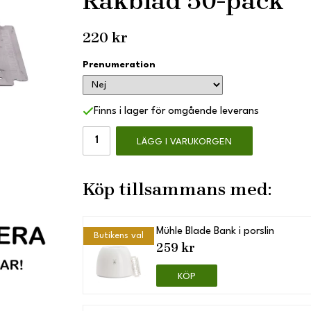
Rakblad 50-pack
220 kr
Prenumeration
Finns i lager för omgående leverans
LÄGG I VARUKORGEN
Köp tillsammans med:
Mühle Blade Bank i porslin
Butikens val
259 kr
KÖP