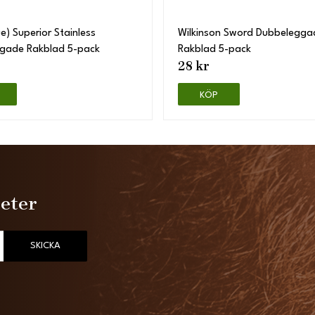
ue) Superior Stainless
Wilkinson Sword Dubbelegga
gade Rakblad 5-pack
Rakblad 5-pack
28 kr
KÖP
heter
SKICKA