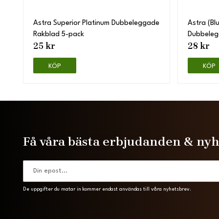
Astra Superior Platinum Dubbeleggade
Astra (Bl
Rakblad 5-pack
Dubbeleg
25 kr
28 kr
KÖP
KÖP
Få våra bästa erbjudanden & ny
De uppgifter du matar in kommer endast användas till våra nyhetsbrev.