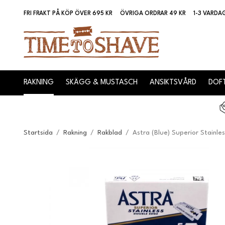
FRI FRAKT PÅ KÖP ÖVER 695 KR
ÖVRIGA ORDRAR 49 KR
1-3 VARDA
RAKNING
SKÄGG & MUSTASCH
ANSIKTSVÅRD
DOFT
Startsida
/
Rakning
/
Rakblad
/
Astra (Blue) Superior Stainl