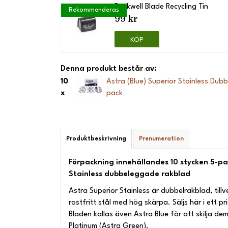
Rockwell Blade Recycling Tin
Rekommenderas
99 kr
KÖP
Denna produkt består av:
10
Astra (Blue) Superior Stainless Du
x
pack
Produktbeskrivning
Prenumeration
Förpackning innehållandes 10 stycken 5-pa
Stainless dubbeleggade rakblad
Astra Superior Stainless är dubbelrakblad, till
rostfritt stål med hög skärpa. Säljs här i ett p
Bladen kallas även Astra Blue för att skilja de
Platinum (Astra Green).