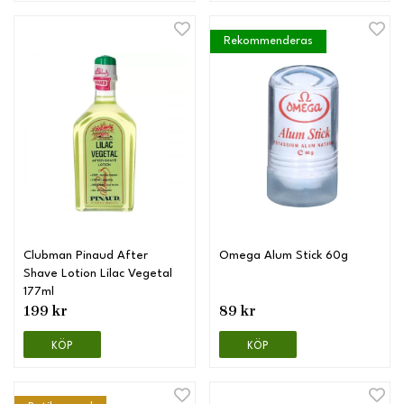
Rekommenderas
Clubman Pinaud After
Omega Alum Stick 60g
Shave Lotion Lilac Vegetal
177ml
199 kr
89 kr
KÖP
KÖP