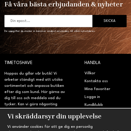
Få våra bästa erbjudanden & nyheter
SKICKA
De uppgifter du matar in kommer endast användas till våra nyhetsbrev.
TIMETOSHAVE
HANDLA
Villkor
Hoppas du gillar vår butik! Vi
arbetar ständigt med att utöka
Kontakta oss
sortimentet och anpassa butiken
Mina favoriter
efter dig som kund. Hör gärna av
Logga in
dig till oss och meddela vad du
tycker. Kan vi göra någonting
Kundklubb
bättre? Saknar du något på
Retur & Reklamation
Vi skräddarsyr din upplevelse
sidan?
Vi använder cookies för att ge dig en personlig