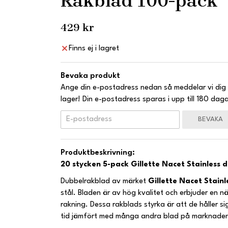
Rakblad 100-pack
429 kr
Finns ej i lagret
Bevaka produkt
Ange din e-postadress nedan så meddelar vi dig 
lager! Din e-postadress sparas i upp till 180 daga
BEVAKA
Produktbeskrivning:
20 stycken 5-pack Gillette Nacet Stainless
Dubbelrakblad av märket
Gillette Nacet Stain
stål. Bladen är av hög kvalitet och erbjuder en 
rakning. Dessa rakblads styrka är att de håller s
tid jämfört med många andra blad på marknade