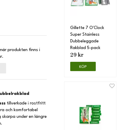
Gillette 7 O'Clock
Super Stainless
Dubbeleggade
Rakblad 5-pack
när produkten finns i
29 kr
r.
KÖP
 dubbelrakblad
less
tillverkade i rostfritt
nära och komfortabel
ig skarpa under en längre
n.