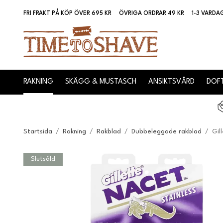
FRI FRAKT PÅ KÖP ÖVER 695 KR
ÖVRIGA ORDRAR 49 KR
1-3 VARDA
RAKNING
SKÄGG & MUSTASCH
ANSIKTSVÅRD
DOFT
Startsida
/
Rakning
/
Rakblad
/
Dubbeleggade rakblad
/
Gil
Slutsåld