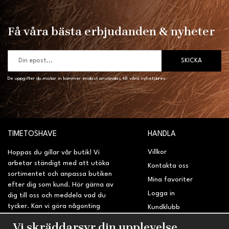
Få våra bästa erbjudanden & nyheter
SKICKA
De uppgifter du matar in kommer endast användas till våra nyhetsbrev.
TIMETOSHAVE
HANDLA
Villkor
Hoppas du gillar vår butik! Vi
arbetar ständigt med att utöka
Kontakta oss
sortimentet och anpassa butiken
Mina favoriter
efter dig som kund. Hör gärna av
Logga in
dig till oss och meddela vad du
tycker. Kan vi göra någonting
Kundklubb
bättre? Saknar du något på
Retur & Reklamation
Vi skräddarsyr din upplevelse
sidan?