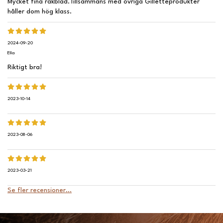
Mycket fina rakblad.Tillsammans med övriga Gilletteprodukter
håller dom hög klass.
2024-09-20
Ella
Riktigt bra!
2023-10-14
2023-08-06
2023-03-21
Se fler recensioner...