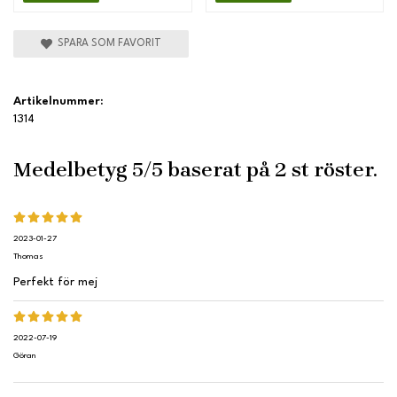
SPARA SOM FAVORIT
Artikelnummer:
1314
Medelbetyg
5
/5 baserat på
2
st röster.
2023-01-27
Thomas
Perfekt för mej
2022-07-19
Göran