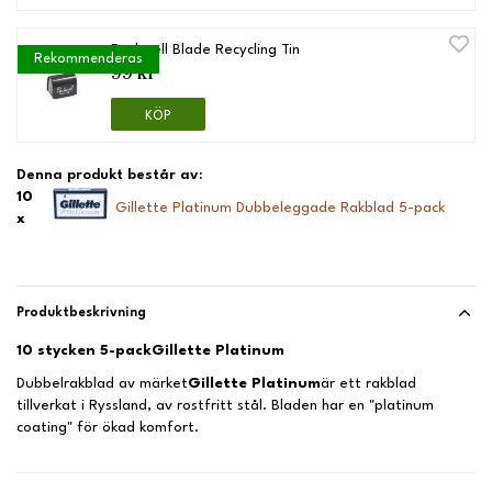
Rockwell Blade Recycling Tin
Rekommenderas
99 kr
KÖP
Denna produkt består av:
10
Gillette Platinum Dubbeleggade Rakblad 5-pack
x
Produktbeskrivning
10 stycken 5-pack
Gillette Platinum
Dubbelrakblad av märket
Gillette Platinum
är ett rakblad
tillverkat i Ryssland, av rostfritt stål. Bladen har en "platinum
coating" för ökad komfort.