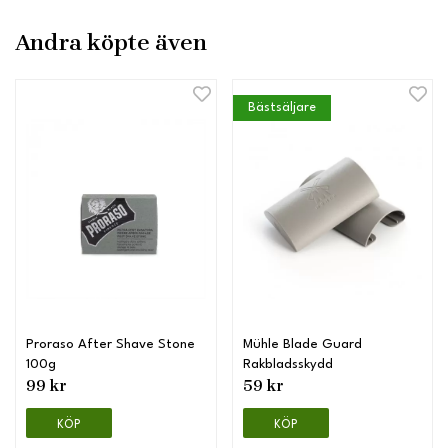
Andra köpte även
Bästsäljare
Proraso After Shave Stone
Mühle Blade Guard
100g
Rakbladsskydd
99 kr
59 kr
KÖP
KÖP