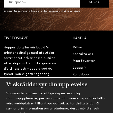
SKICKA
De uppgifter du matar in kommer endast användas till våra nyhetsbrev.
TIMETOSHAVE
HANDLA
Villkor
Hoppas du gillar vår butik! Vi
arbetar ständigt med att utöka
Kontakta oss
sortimentet och anpassa butiken
Mina favoriter
efter dig som kund. Hör gärna av
Logga in
dig till oss och meddela vad du
tycker. Kan vi göra någonting
Kundklubb
bättre? Saknar du något på
Retur & Reklamation
Vi skräddarsyr din upplevelse
sidan?
Vi använder cookies för att ge dig en personlig
INFORMATION
TRYGG HANDEL
shoppingupplevelse, personanpassad annonsering och för hålla
våra webbplatser tillförlitliga och säkra. För detta ändamål
Om oss
Fri frakt vid köp över 695 kr
samlar vi in information om användarna, deras mönster och