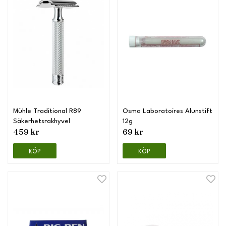
Mühle Traditional R89
Osma Laboratoires Alunstift
Säkerhetsrakhyvel
12g
459 kr
69 kr
KÖP
KÖP