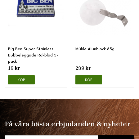
Big Ben Super Stainless
Mühle Alunblock 65g
Dubbeleggade Rakblad 5-
pack
19 kr
239 kr
KÖP
KÖP
Få våra bästa erbjudanden & nyheter