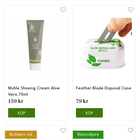
Mühle Shaving Cream Aloe
Feather Blade Disposal Case
Vera 75ml
159 kr
79 kr
KÖP
KÖP
Butikens val
Bästsäljare