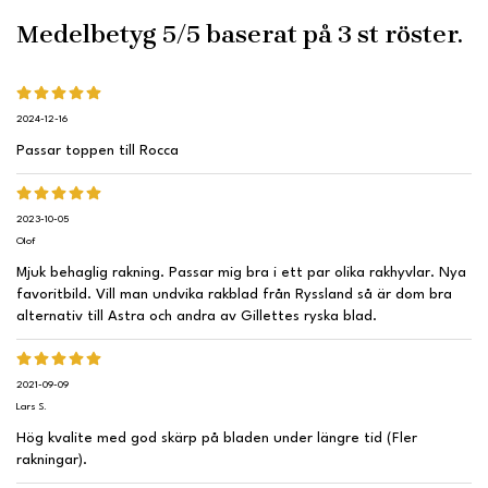
Medelbetyg
5
/5 baserat på
3
st röster.
2024-12-16
Passar toppen till Rocca
2023-10-05
Olof
Mjuk behaglig rakning. Passar mig bra i ett par olika rakhyvlar. Nya
favoritbild. Vill man undvika rakblad från Ryssland så är dom bra
alternativ till Astra och andra av Gillettes ryska blad.
2021-09-09
Lars S.
Hög kvalite med god skärp på bladen under längre tid (Fler
rakningar).