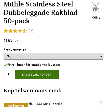
Mühle Stainless Steel
Dubbeleggade Rakblad
Mühle
50-pack
(17)
195 kr
Prenumeration
Finns i lager för omgående leverans
LÄGG I VARUKORGEN
Köp tillsammans med:
Mühle Blade Bank i porslin
Butikens val