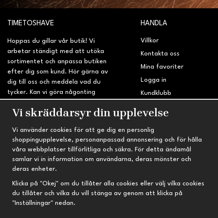
TIMETOSHAVE
HANDLA
Villkor
Hoppas du gillar vår butik! Vi
arbetar ständigt med att utöka
Kontakta oss
sortimentet och anpassa butiken
Mina favoriter
efter dig som kund. Hör gärna av
Logga in
dig till oss och meddela vad du
tycker. Kan vi göra någonting
Kundklubb
bättre? Saknar du något på
Retur & Reklamation
Vi skräddarsyr din upplevelse
sidan?
Vi använder cookies för att ge dig en personlig
INFORMATION
TRYGG HANDEL
shoppingupplevelse, personanpassad annonsering och för hålla
våra webbplatser tillförlitliga och säkra. För detta ändamål
Om oss
Fri frakt vid köp över 695 kr
samlar vi in information om användarna, deras mönster och
Nyheter
2-4 vardagars leveranstid
deras enheter.
Nyhetsbrev
Kvalitetsprodukter till kanonpris
Klicka på "Okej" om du tillåter alla cookies eller välj vilka cookies
du tillåter och vilka du vill stänga av genom att klicka på
Om cookies
"Inställningar" nedan.
Prenumeration