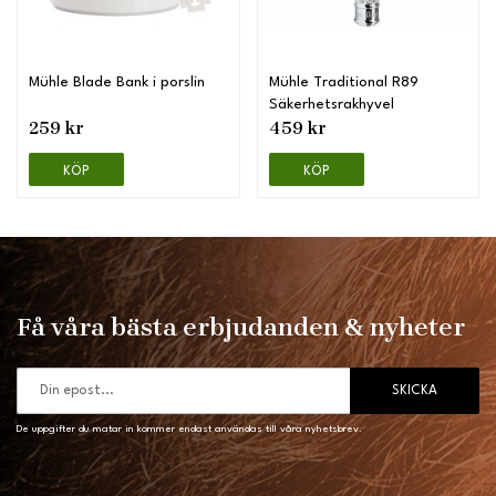
Mühle Blade Bank i porslin
Mühle Traditional R89
Säkerhetsrakhyvel
259 kr
459 kr
KÖP
KÖP
Få våra bästa erbjudanden & nyheter
SKICKA
De uppgifter du matar in kommer endast användas till våra nyhetsbrev.