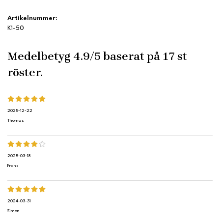
Artikelnummer:
K1-50
Medelbetyg
4.9
/5 baserat på
17
st
röster.
2025-12-22
Thomas
2025-03-18
Frans
2024-03-31
Simon