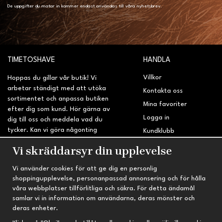
De uppgifter du matar in kommer endast användas till våra nyhetsbrev.
TIMETOSHAVE
HANDLA
Villkor
Hoppas du gillar vår butik! Vi
arbetar ständigt med att utöka
Kontakta oss
sortimentet och anpassa butiken
Mina favoriter
efter dig som kund. Hör gärna av
Logga in
dig till oss och meddela vad du
tycker. Kan vi göra någonting
Kundklubb
bättre? Saknar du något på
Retur & Reklamation
Vi skräddarsyr din upplevelse
sidan?
Vi använder cookies för att ge dig en personlig
INFORMATION
TRYGG HANDEL
shoppingupplevelse, personanpassad annonsering och för hålla
våra webbplatser tillförlitliga och säkra. För detta ändamål
Om oss
Fri frakt vid köp över 695 kr
samlar vi in information om användarna, deras mönster och
Nyheter
2-4 vardagars leveranstid
deras enheter.
Nyhetsbrev
Kvalitetsprodukter till kanonpris