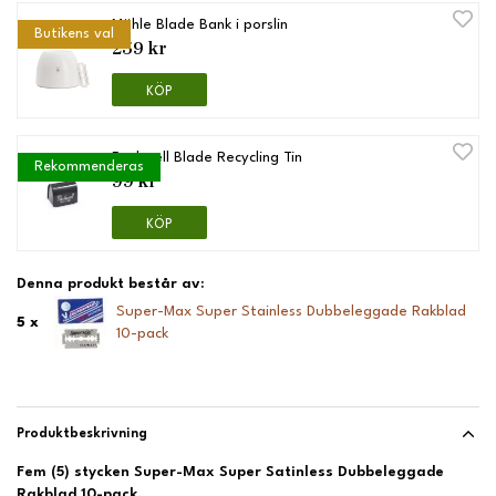
Mühle Blade Bank i porslin
Butikens val
259 kr
KÖP
Rockwell Blade Recycling Tin
Rekommenderas
99 kr
KÖP
Denna produkt består av:
Super-Max Super Stainless Dubbeleggade Rakblad
5 x
10-pack
Produktbeskrivning
Fem (5) stycken Super-Max Super Satinless Dubbeleggade
Rakblad 10-pack.