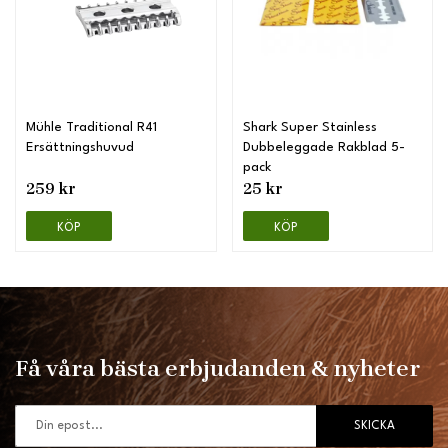
Mühle Traditional R41
Shark Super Stainless
Ersättningshuvud
Dubbeleggade Rakblad 5-
pack
259 kr
25 kr
KÖP
KÖP
Få våra bästa erbjudanden & nyheter
SKICKA