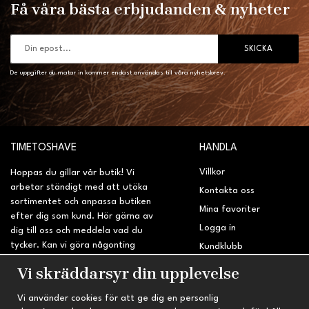
Få våra bästa erbjudanden & nyheter
SKICKA
De uppgifter du matar in kommer endast användas till våra nyhetsbrev.
TIMETOSHAVE
HANDLA
Villkor
Hoppas du gillar vår butik! Vi
arbetar ständigt med att utöka
Kontakta oss
sortimentet och anpassa butiken
Mina favoriter
efter dig som kund. Hör gärna av
Logga in
dig till oss och meddela vad du
tycker. Kan vi göra någonting
Kundklubb
bättre? Saknar du något på
Retur & Reklamation
Vi skräddarsyr din upplevelse
sidan?
Vi använder cookies för att ge dig en personlig