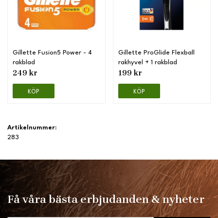
Gillette Fusion5 Power - 4
Gillette ProGlide Flexball
rakblad
rakhyvel + 1 rakblad
249 kr
199 kr
KÖP
KÖP
Artikelnummer:
283
Få våra bästa erbjudanden & nyheter