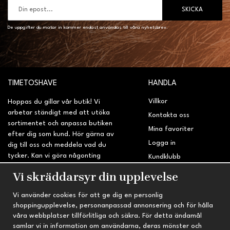
SKICKA
De uppgifter du matar in kommer endast användas till våra nyhetsbrev.
TIMETOSHAVE
HANDLA
Villkor
Hoppas du gillar vår butik! Vi
arbetar ständigt med att utöka
Kontakta oss
sortimentet och anpassa butiken
Mina favoriter
efter dig som kund. Hör gärna av
Logga in
dig till oss och meddela vad du
tycker. Kan vi göra någonting
Kundklubb
bättre? Saknar du något på
Retur & Reklamation
Vi skräddarsyr din upplevelse
sidan?
Vi använder cookies för att ge dig en personlig
INFORMATION
TRYGG HANDEL
shoppingupplevelse, personanpassad annonsering och för hålla
våra webbplatser tillförlitliga och säkra. För detta ändamål
Om oss
Fri frakt vid köp över 695 kr
samlar vi in information om användarna, deras mönster och