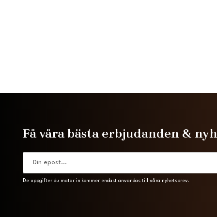
Få våra bästa erbjudanden & ny
De uppgifter du matar in kommer endast användas till våra nyhetsbrev.