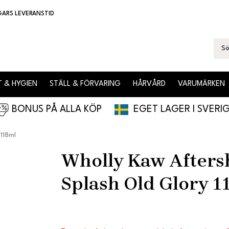
GARS LEVERANSTID
 & HYGIEN
STÄLL & FÖRVARING
HÅRVÅRD
VARUMÄRKEN
BONUS PÅ ALLA KÖP
EGET LAGER I SVERI
118ml
Wholly Kaw Afters
Splash Old Glory 1