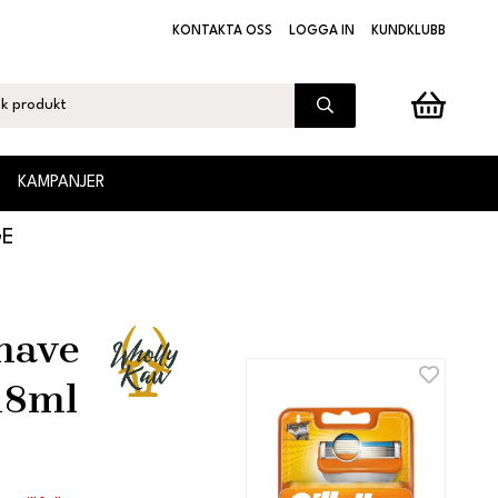
KONTAKTA OSS
LOGGA IN
KUNDKLUBB
KAMPANJER
GE
have
18ml