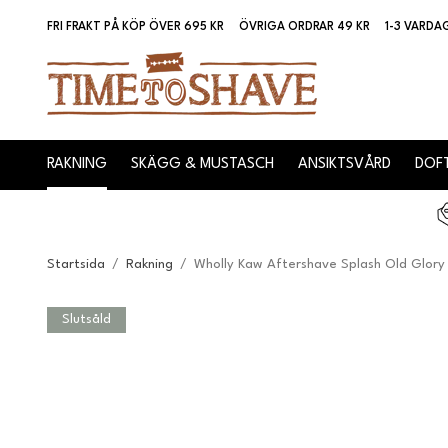
FRI FRAKT PÅ KÖP ÖVER 695 KR
ÖVRIGA ORDRAR 49 KR
1-3 VARDA
RAKNING
SKÄGG & MUSTASCH
ANSIKTSVÅRD
DOFT
Startsida
/
Rakning
/
Wholly Kaw Aftershave Splash Old Glory 
Slutsåld