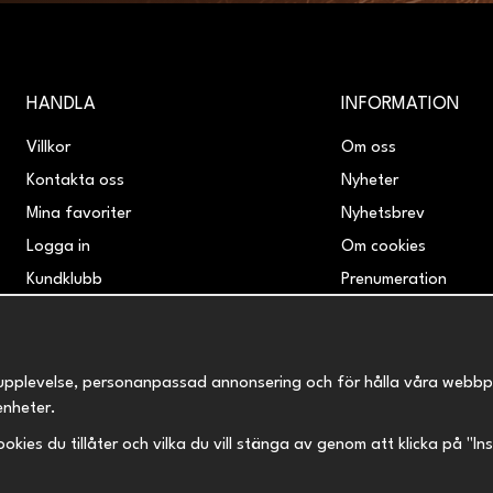
HANDLA
INFORMATION
Villkor
Om oss
Kontakta oss
Nyheter
Mina favoriter
Nyhetsbrev
Logga in
Om cookies
Kundklubb
Prenumeration
Retur & Reklamation
upplevelse, personanpassad annonsering och för hålla våra webbplats
enheter.
 cookies du tillåter och vilka du vill stänga av genom att klicka på "I