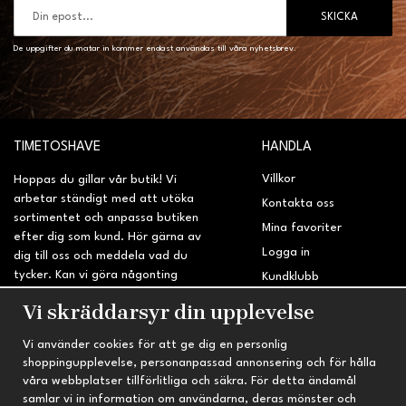
SKICKA
De uppgifter du matar in kommer endast användas till våra nyhetsbrev.
TIMETOSHAVE
HANDLA
Villkor
Hoppas du gillar vår butik! Vi
arbetar ständigt med att utöka
Kontakta oss
sortimentet och anpassa butiken
Mina favoriter
efter dig som kund. Hör gärna av
Logga in
dig till oss och meddela vad du
tycker. Kan vi göra någonting
Kundklubb
bättre? Saknar du något på
Retur & Reklamation
Vi skräddarsyr din upplevelse
sidan?
Vi använder cookies för att ge dig en personlig
INFORMATION
TRYGG HANDEL
shoppingupplevelse, personanpassad annonsering och för hålla
våra webbplatser tillförlitliga och säkra. För detta ändamål
Om oss
Fri frakt vid köp över 695 kr
samlar vi in information om användarna, deras mönster och