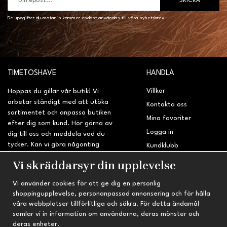
SKICKA
De uppgifter du matar in kommer endast användas till våra nyhetsbrev.
TIMETOSHAVE
HANDLA
Villkor
Hoppas du gillar vår butik! Vi
arbetar ständigt med att utöka
Kontakta oss
sortimentet och anpassa butiken
Mina favoriter
efter dig som kund. Hör gärna av
Logga in
dig till oss och meddela vad du
tycker. Kan vi göra någonting
Kundklubb
bättre? Saknar du något på
Retur & Reklamation
Vi skräddarsyr din upplevelse
sidan?
Vi använder cookies för att ge dig en personlig
INFORMATION
TRYGG HANDEL
shoppingupplevelse, personanpassad annonsering och för hålla
våra webbplatser tillförlitliga och säkra. För detta ändamål
Om oss
Fri frakt vid köp över 695 kr
samlar vi in information om användarna, deras mönster och
Nyheter
2-4 vardagars leveranstid
deras enheter.