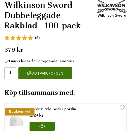
Wilkinson Sword
Dubbeleggade
Wilkinson Sword
Rakblad - 100-pack
(5)
379 kr
Finns i lager för omgående leverans
LÄGG I VARUKORGEN
Köp tillsammans med:
Mühle Blade Bank i porslin
Butikens val
259 kr
KÖP