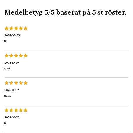
Medelbetyg
5
/5 baserat på
5
st röster.
2024-02-03
Bo
2023-10-30
Sven
2023-01-02
Roger
2022-10-20
Bo