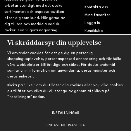
arbetar ständigt med att utöka
Kontakta oss
sortimentet och anpassa butiken
Mina favoriter
efter dig som kund. Hör gärna av
Logga in
dig till oss och meddela vad du
tycker. Kan vi göra någonting
Kundklubb
bättre? Saknar du något på
Retur & Reklamation
Vi skräddarsyr din upplevelse
sidan?
Vi använder cookies för att ge dig en personlig
INFORMATION
TRYGG HANDEL
shoppingupplevelse, personanpassad annonsering och för hålla
våra webbplatser tillförlitliga och säkra. För detta ändamål
Om oss
Fri frakt vid köp över 695 kr
samlar vi in information om användarna, deras mönster och
Nyheter
2-4 vardagars leveranstid
deras enheter.
Nyhetsbrev
Kvalitetsprodukter till kanonpris
Klicka på "Okej" om du tillåter alla cookies eller välj vilka cookies
du tillåter och vilka du vill stänga av genom att klicka på
Om cookies
"Inställningar" nedan.
Prenumeration
INSTÄLLNINGAR
ENDAST NÖDVÄNDIGA