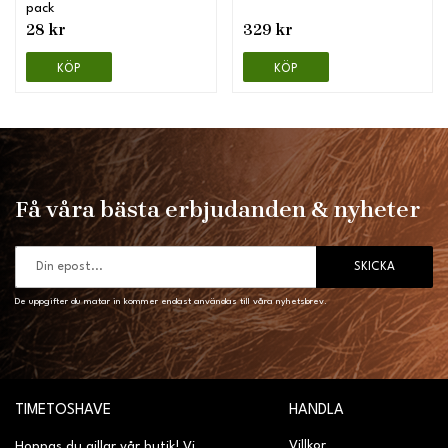
pack
28 kr
329 kr
KÖP
KÖP
Få våra bästa erbjudanden & nyheter
SKICKA
De uppgifter du matar in kommer endast användas till våra nyhetsbrev.
TIMETOSHAVE
HANDLA
Villkor
Hoppas du gillar vår butik! Vi