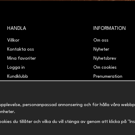
HANDLA
INFORMATION
Villkor
Om oss
Kontakta oss
Nyheter
Mina favoriter
Nyhetsbrev
Logga in
Om cookies
Kundklubb
Prenumeration
Retur & Reklamation
upplevelse, personanpassad annonsering och för hålla våra webbplats
enheter.
 cookies du tillåter och vilka du vill stänga av genom att klicka på "I