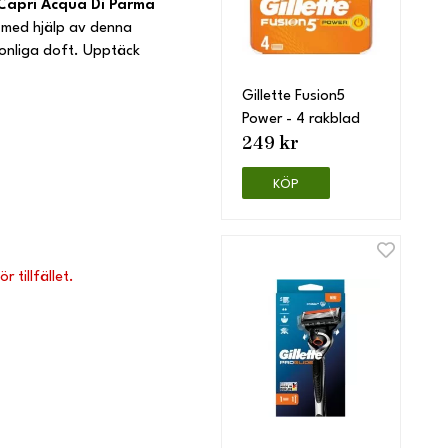
 Capri Acqua Di Parma
t med hjälp av denna
sonliga doft. Upptäck
Gillette Fusion5
Power - 4 rakblad
249 kr
KÖP
 tillfället.