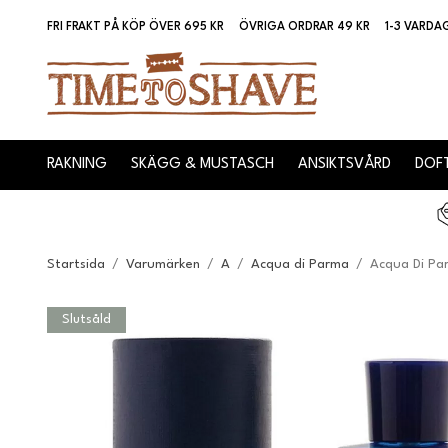
FRI FRAKT PÅ KÖP ÖVER 695 KR
ÖVRIGA ORDRAR 49 KR
1-3 VARDA
RAKNING
SKÄGG & MUSTASCH
ANSIKTSVÅRD
DOFT
Startsida
/
Varumärken
/
A
/
Acqua di Parma
/
Acqua Di Par
Slutsåld