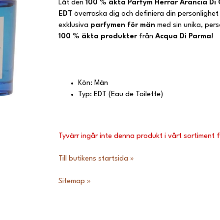
Låt den
100 % äkta
Parfym Herrar Arancia Di
EDT
överraska dig och definiera din personlighe
exklusiva
parfymen för män
med sin unika, per
100 % äkta produkter
från
Acqua Di Parma
!
Kön: Män
Typ: EDT (Eau de Toilette)
Tyvärr ingår inte denna produkt i vårt sortiment för
Till butikens startsida »
Sitemap »