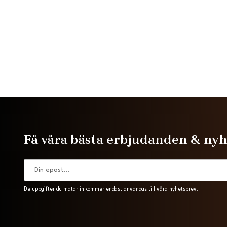
Få våra bästa erbjudanden & ny
De uppgifter du matar in kommer endast användas till våra nyhetsbrev.